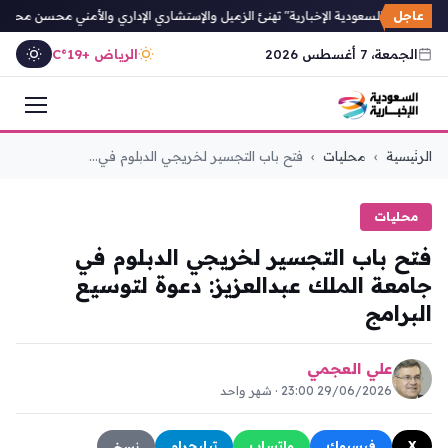
عاجل
صحيفة "السعودية الإخبارية" تهنئ الزميل والإستشاري الإداري والأمني محسن محمد غو
الجمعة، 7 أغسطس 2026
الرياض +19°C
التجاوز
الرئيسية
›
محليات
›
فتح باب التجسير لخريجي الدبلوم في...
إلى
المحتوى
محليات
فتح باب التجسير لخريجي الدبلوم في
جامعة الملك عبدالعزيز: دعوة لتوسيع
البرامج
علي العجمي
29/06/2026 23:00 · شهر واحد
X
فيسبوك
واتساب
تيليجرام
نسخ