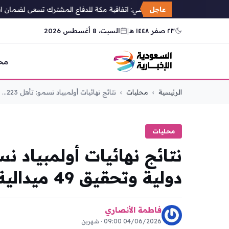
عاجل
محلل سياسي: اتفاقية مكة للدفاع المشترك تسعى لضمان استقرا
٢٣ صفر ١٤٤٨ هـ
|
السبت، 8 أغسطس 2026
مح
التجاوز
الرئيسية
›
محليات
›
نتائج نهائيات أولمبياد نسمو: تأهل 223...
إلى
المحتوى
محليات
دولية وتحقيق 49 ميدالية
فاطمة الأنصاري
04/06/2026 09:00 · شهرين