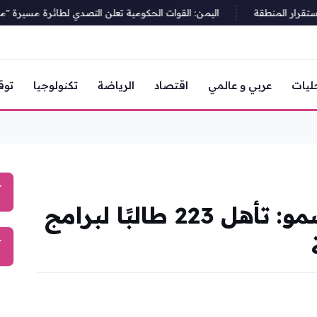
ر المنطقة
اليمن: القوات الحكومية تعلن التصدي لطائرة مسيرة "معادي
ليات
عربي و عالمي
اقتصاد
الرياضة
تكنولوجيا
توق
آ
نتائج نهائيات أولمبياد نسمو: تأهل 223 طالبًا لبرامج
آ