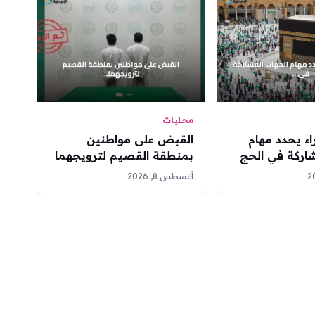
محليات
ء يحدد مهام
القبض على مواطنين
اركة في الحج
بمنطقة القصيم لترويجهما
ديد
مادة الإمفيتامين المخدر
أغسطس 8, 2026