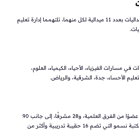
تصدرت إدارتا تعليم الرياض والشرقية جدول الميداليات بعدد 11 ميدالية لكل منهما، تلتهمما إدارة تعليم
ي مسارات الفيزياء، الأحياء، الكيمياء، العلوم،
تعليم الأحساء، جدة، الشرقية، والرياض.
شارك في تنفيذ المرحلة النهائية 18 منسقًا، و25 عضوًا من الفرق العلمية، و28 مشرفًا، إلى جانب 90
قائد فريق. استندت استعدادات المتسابقين إلى مكتبة نسمو التي تضم 16 حقيبة تدريبية وأكثر من