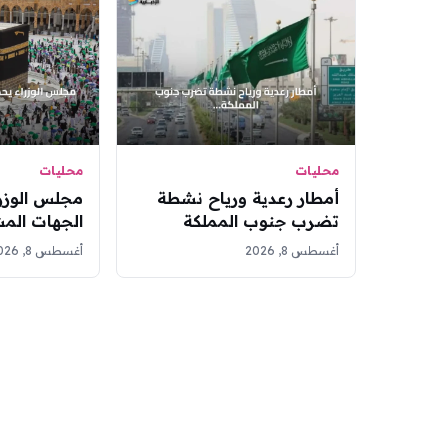
محليات
محليات
أمطار رعدية ورياح نشطة
مجلس الوزرا
تضرب جنوب المملكة
الجهات المش
السبت.. وتحذير من موجات
عبر تعديل ج
أغسطس 8, 2026
أغسطس 8, 2026
مرتفعة