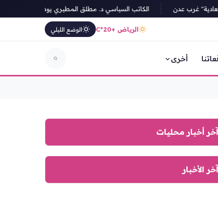
ة" غرب عدن
الكاتب السياسي د. مطلق المطيري يوضح أن اتفاقية مكة لل
الرياض +20°C
الوضع الليلي
عاتنا
أخرى
خر أخبار محليات
خر الأخبار