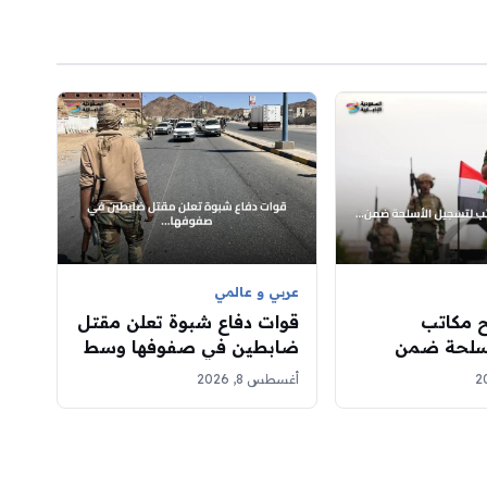
عربي و عالمي
ح مكاتب
قوات دفاع شبوة تعلن مقتل
أسلحة ضمن
ضابطين في صفوفها وسط
مية لحصر
توتر مع الحوثيين
أغسطس 8, 2026
لة