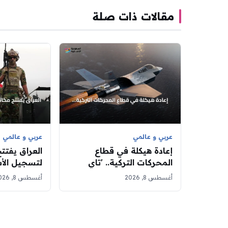
مقالات ذات صلة
عربي و عالمي
عربي و عالمي
إعادة هيكلة في قطاع
العراق يفتت
المحركات التركية.. 'تاي
لتسجيل ال
تكنولوجي' تحتضن برامج
مبادرة حكو
أغسطس 8, 2026
أغسطس 8, 2026
التطوير
السلاح بالدو