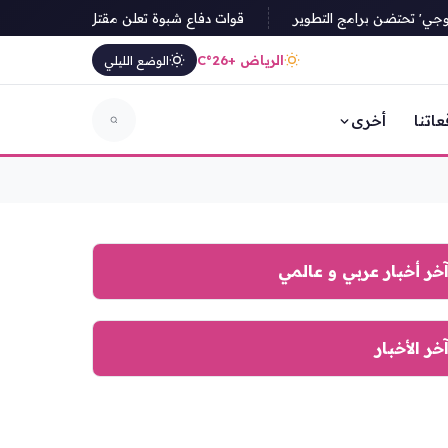
ي' تحتضن برامج التطوير
قوات دفاع شبوة تعلن مقتل ضابطين في صفوفها
الرياض +26°C
الوضع الليلي
عاتنا
أخرى
خر أخبار عربي و عالمي
خر الأخبار