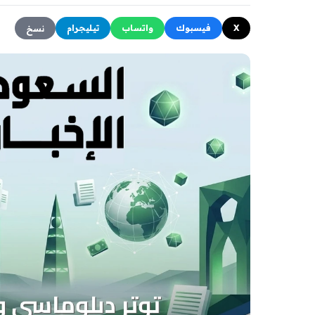
X
فيسبوك
واتساب
تيليجرام
نسخ