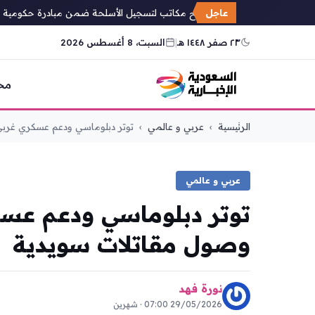
عاجل
العراق يفتتح مكاتب لتسجيل الأسلحة ضمن مبادرة حكومية لحصر 
٢٣ صفر ١٤٤٨ هـ
|
السبت، 8 أغسطس 2026
مح
التجاوز
الرئيسية
›
عربي و عالمي
›
توتر دبلوماسي ودعم عسكري غربي لأ
إلى
المحتوى
عربي و عالمي
توتر دبلوماسي ودعم عسكر
وصول مقاتلات سويدية
نورة فهد
29/05/2026 07:00 · شهرين