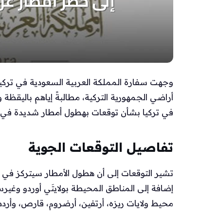
وجهت سفارة المملكة العربية السعودية في تركيا ن
أراضي الجمهورية التركية، مطالبةً إياهم باليقظة
في تركيا بشأن توقعات بهطول أمطار شديدة في ع
تفاصيل التوقعات الجوية
تشير التوقعات إلى أن هطول الأمطار سيتركز في ا
إضافة إلى المناطق المحيطة بولايتَي أوردو وغي
محيط ولايات ريزه، أرتفين، أرضروم، قارص، وأرده