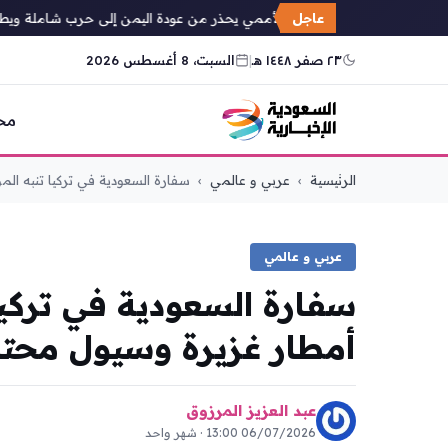
عاجل
المبعوث الأممي يحذر من عودة اليمن إلى حرب شاملة ويطالب
٢٣ صفر ١٤٤٨ هـ
|
السبت، 8 أغسطس 2026
مح
التجاوز
الرئيسية
›
عربي و عالمي
›
سفارة السعودية في تركيا تنبه المو
إلى
المحتوى
عربي و عالمي
سفارة السعودية في تركيا
أمطار غزيرة وسيول محتم
عبد العزيز المرزوق
06/07/2026 13:00 · شهر واحد