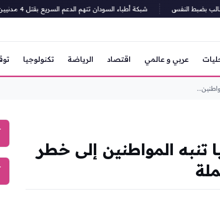
 بضبط النفس
شبكة أطباء السودان تتهم الدعم السريع بقتل 4 مدنيين في هجوم على منطقة التميد بشمال كردفان
ليات
عربي و عالمي
اقتصاد
الرياضة
تكنولوجيا
توق
اطنين...
آ
 تنبه المواطنين إلى خطر
لة
آ