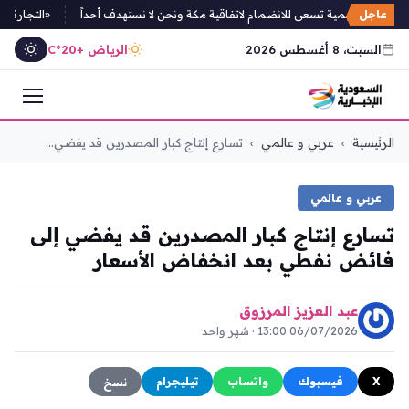
عاجل
: دول إقليمية تسعى للانضمام لاتفاقية مكة ونحن لا نستهدف أحداً
«التجارة» تنه
السبت، 8 أغسطس 2026
الرياض +20°C
التجاوز
الرئيسية
›
عربي و عالمي
›
تسارع إنتاج كبار المصدرين قد يفضي...
إلى
المحتوى
عربي و عالمي
تسارع إنتاج كبار المصدرين قد يفضي إلى
فائض نفطي بعد انخفاض الأسعار
عبد العزيز المرزوق
06/07/2026 13:00 · شهر واحد
X
فيسبوك
واتساب
تيليجرام
نسخ