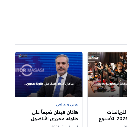
عربي و عالمي
للرياضات
هاكان فيدان ضيفاً على
الإلكترونية 2026: الأسبوع
طاولة محرري الأناضول
م ألقاب ثلاث
السبت
أغسطس 7, 2026