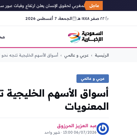
عاجل
المجلس المغربي لحقوق الإنسان يعلن ارتفاع وفيات عبور سبتة إلى 14 و80 في الجانب الإس
٢٢ صفر ١٤٤٨ هـ
|
الجمعة، 7 أغسطس 2026
مح
التجاوز
الرئيسية
›
عربي و عالمي
›
أسواق الأسهم الخليجية تتجه نحو الا
إلى
المحتوى
عربي و عالمي
أسواق الأسهم الخليجية ت
المعنويات
عبد العزيز المرزوق
06/07/2026 13:00 · شهر واحد