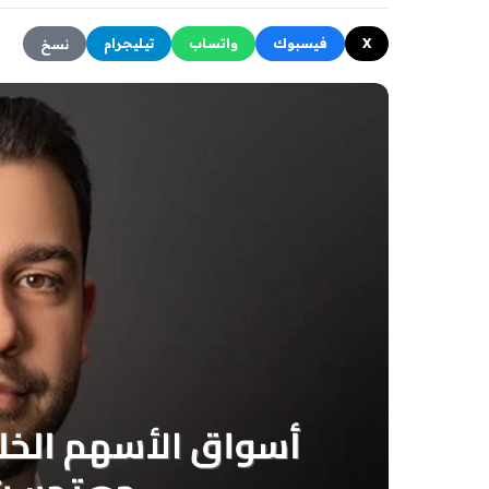
X
فيسبوك
واتساب
تيليجرام
نسخ