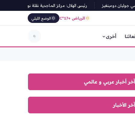
وليان دومينغيز
رئيس الهلال: مركز الماجدية نقلة نوعية في البنية التحتية 
الرياض +17°C
الوضع الليلي
عاتنا
أخرى
خر أخبار عربي و عالمي
خر الأخبار