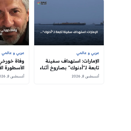
عربي و عالمي
عربي و عالمي
الإمارات: استهداف سفينة
وفاة خورخي
تابعة لـ"أدنوك" بصاروخ أثناء
الأسطورة ال
عبورها مضيق هرمز
عمر يناهز 71 عاماً
أغسطس 8, 2026
أغسطس 8, 2026