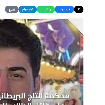
X
فيسبوك
واتساب
تيليجرام
نسخ