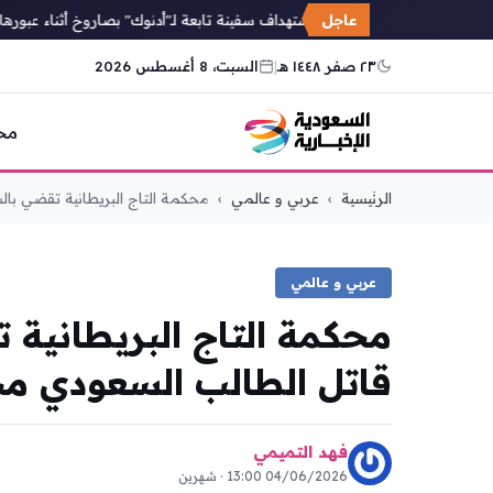
عاجل
الإمارات: استهداف سفينة تابعة لـ"أدنوك" بصاروخ أثناء عبورها م
٢٣ صفر ١٤٤٨ هـ
|
السبت، 8 أغسطس 2026
مح
التجاوز
الرئيسية
›
عربي و عالمي
›
محكمة التاج البريطانية تقضي بالس
إلى
المحتوى
عربي و عالمي
محكمة التاج البريطانية 
قاتل الطالب السعودي مح
فهد التميمي
04/06/2026 13:00 · شهرين