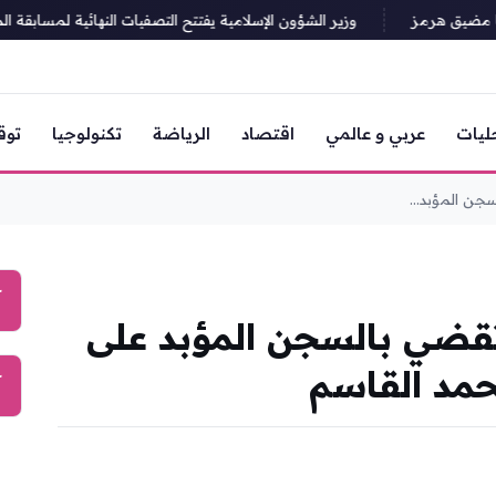
ضيق هرمز
وزير الشؤون الإسلامية يفتتح التصفيات النهائية لمسابقة الملك ع
ليات
عربي و عالمي
اقتصاد
الرياضة
تكنولوجيا
توق
جن المؤبد...
آ
تقضي بالسجن المؤبد على
مد القاسم
آ