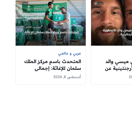
عربي و عالمي
 ميسي والد
المتحدث باسم مركز الملك
أرجنتينية عن
سلمان للإغاثة: إجمالي
المساعدات المقدمة لغزة
أغسطس 8, 2026
يقارب 1.8 مليار ريال