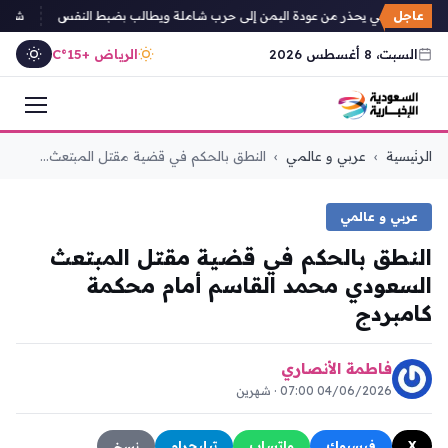
عاجل
عوث الأممي يحذر من عودة اليمن إلى حرب شاملة ويطالب بضبط النفس
شبكة أطباء السو
السبت، 8 أغسطس 2026
الرياض +15°C
التجاوز
الرئيسية
›
عربي و عالمي
›
النطق بالحكم في قضية مقتل المبتعث...
إلى
المحتوى
عربي و عالمي
النطق بالحكم في قضية مقتل المبتعث
السعودي محمد القاسم أمام محكمة
كامبردج
فاطمة الأنصاري
04/06/2026 07:00 · شهرين
X
فيسبوك
واتساب
تيليجرام
نسخ