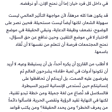
في داخل كل فرد خيار: إما أن نمنح الإذن، أو نرفضه.
قد يكون هذا كله مرهقاً، لأن مواجهة التأثير العالمي ليست
سهولة الشعار، لكنها أيضاً ليست مستحيلة. فحين نصر على
الوضوح، نضعف وظيفة الدعاية، ونبقي الحقيقة في موضع
الاختبار لا في موضع التلقين. وحين ندافع عن حق السؤال،
نمنح المجتمعات فرصة أن تتعلم من نفسها لا أن تُقاد
باسمها.
لا أطلب من القارئ أن يكره أحداً، بل أن يستيقظ وعيه. لا أريد
أن تكونوا أدوات في لعبة «قادة» يشرحون العالم ثم
يفرضون عليه الصمت، بل أريدكم أن تحافظوا على
إنسانيتكم حين تُستدعى الإنسانية لتبرير السيطرة.
فالسلاسل قد تُصاغ من لغة جميلة ومن خطة تبدو تقنية،
لكنها في النهاية تقيد الرؤية وتقصي الحرية. فاسألوا دائماً:
من يعرف الخطر؟ ومن يحدد الحقيقة؟ ومن يكتب قواعد