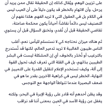
على تزيين الوهم. ويُقال كذلك إن الحقيقة تقال ممن يريد أن
يرحل، وأن الاتهام بالخطر قد يكون دليلاً على أن العيب ليس
في الكلام بل في العقول التي لا تريد الفهم. هكذا نفهم أن
التصنيف ليس دائماً نقاشاً؛ أحياناً يكون محكمة صامتة،
تقاضي الحقيقة قبل أن تُقدم، وتخنق السؤال قبل أن يستوي.
ثم هناك ميزان نحتاجه كي لا نستسلم لليأس: نعم، أغلب
الناس طيبون. الغالبية لا تريد تدمير العالم، لكنها قد تُستدرج
بالترغيب أو تُخدّر بالخوف. أي إن المشكلة ليست في البشر
الطيبين بذاتهم، بل في القلة التي تعرف كيف تحول القوة
إلى آلة، وكيف تستخدم الإعلام لتقليل القدرة على التمييز. في
النهاية، الخطر ليس في كراهية الآخرين بقدر ما هو في
ضعف البصيرة عندما تتواطأ الواجهة مع التوجس.
وقد يظن أحدهم أنه قادر على رؤية الإبرة في البحر، ولكنه
يغفل عن رؤية الأسد في العين. بمعنى أننا قد نراقب