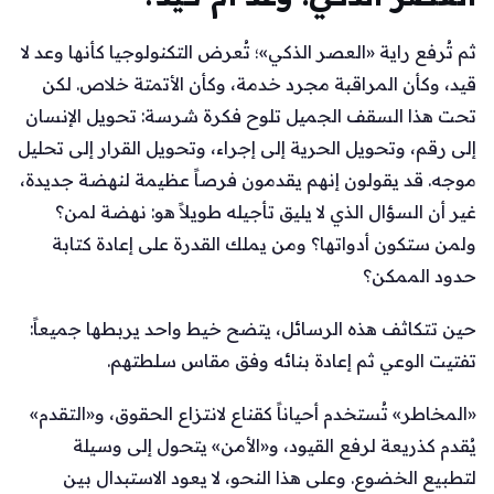
ثم تُرفع راية «العصر الذكي»؛ تُعرض التكنولوجيا كأنها وعد لا
قيد، وكأن المراقبة مجرد خدمة، وكأن الأتمتة خلاص. لكن
تحت هذا السقف الجميل تلوح فكرة شرسة: تحويل الإنسان
إلى رقم، وتحويل الحرية إلى إجراء، وتحويل القرار إلى تحليل
موجه. قد يقولون إنهم يقدمون فرصاً عظيمة لنهضة جديدة،
غير أن السؤال الذي لا يليق تأجيله طويلاً هو: نهضة لمن؟
ولمن ستكون أدواتها؟ ومن يملك القدرة على إعادة كتابة
حدود الممكن؟
حين تتكاثف هذه الرسائل، يتضح خيط واحد يربطها جميعاً:
تفتيت الوعي ثم إعادة بنائه وفق مقاس سلطتهم.
«المخاطر» تُستخدم أحياناً كقناع لانتزاع الحقوق، و«التقدم»
يُقدم كذريعة لرفع القيود، و«الأمن» يتحول إلى وسيلة
لتطبيع الخضوع. وعلى هذا النحو، لا يعود الاستبدال بين