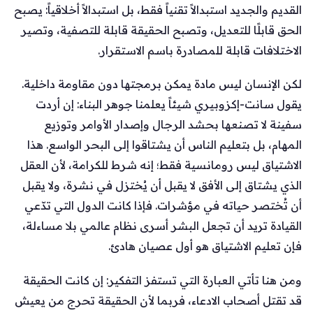
القديم والجديد استبدالاً تقنياً فقط، بل استبدالاً أخلاقياً: يصبح
الحق قابلًا للتعديل، وتصبح الحقيقة قابلة للتصفية، وتصير
الاختلافات قابلة للمصادرة باسم الاستقرار.
لكن الإنسان ليس مادة يمكن برمجتها دون مقاومة داخلية.
يقول سانت-إكزوبيري شيئاً يعلمنا جوهر البناء: إن أردت
سفينة لا تصنعها بحشد الرجال وإصدار الأوامر وتوزيع
المهام، بل بتعليم الناس أن يشتاقوا إلى البحر الواسع. هذا
الاشتياق ليس رومانسية فقط؛ إنه شرط للكرامة، لأن العقل
الذي يشتاق إلى الأفق لا يقبل أن يُختزل في نشرة، ولا يقبل
أن تُختصر حياته في مؤشرات. فإذا كانت الدول التي تدّعي
القيادة تريد أن تجعل البشر أسرى نظام عالمي بلا مساءلة،
فإن تعليم الاشتياق هو أول عصيان هادئ.
ومن هنا تأتي العبارة التي تستفز التفكير: إن كانت الحقيقة
قد تقتل أصحاب الادعاء، فربما لأن الحقيقة تحرج من يعيش