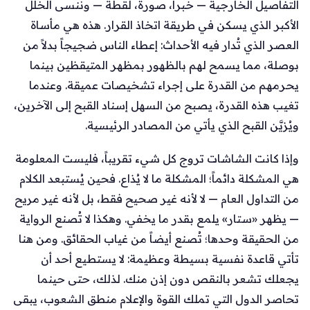
التفاصيل الخارجية — خبراً، صورة، لقطة — وننسى الخلل
الأكبر الذي يسكن في طريقة اتخاذ القرار. هذه هي مأساة
العصر الذي تُدار فيه الأحداث: إعطاء الناس ضجيجاً بدلاً من
بوصلة، مما يسمح لهم بالظهور بمظهر المتيقظين بينما
يحرمهم من القدرة على إجراء تشخيصات عميقة. وعندما
تغيب هذه القدرة، يصبح من السهل إسناد القبح إلى الآخرين،
ويُزيَّن القبح الذي يأتي من المصادر الرئيسية.
وإذا كانت الشاشات تروج كل شيء تقريباً، فليست المعلومة
هي المشكلة دائماً؛ المشكلة ما لا يُذاع. فحين يُستبعد الكلام
من التداول العام — لا لأنه غير صحيح فقط، بل لأنه غير مريح
— يظهر «ستار» يلمع بقدر ما يخفي. وهكذا لا تُصنع الرواية
من الحقيقة وحدها؛ تُصنع أيضاً من غياب الحقائق. ومن هنا
تأتي قاعدة نفسية بسيطة وعظيمة: لا يستطيع أحد أن
يجعلك تشعر بالنقص دون إذن منك. لذلك، حتى حينما
تحاصر الدول التي تملك القوة والإعلام منطق الشعوب، يبقى