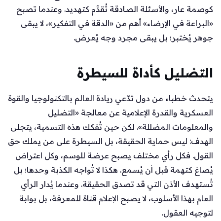
كوصمة عار، والأسئلة الصادقة تُقدَّم كتهديد. وعندما تصبح
«البراعة في الإرضاء» أهم من «الدقة في التفكير»، لا يبقى
جوهر يُختبر؛ بل يبقى مجرد وجه يُعرض.
التضليل كأداة للسيطرة
يتحدث خطباء من دول تدّعي ريادة العالم بالتكنولوجيا والقوة
العسكرية والقدرة الإعلامية عن معالجة «التضليل
والمعلومات المضللة». لكن حين تُفكك هذه التسمية، يتجلى
الهدف: ليس حماية الحقيقة، بل السيطرة على من يملك حق
القول. فكل رأي مختلف يصبح عرضة للوسم، وكل اعتراض
يُصاغ كتهمة قبل أن يُسمع. هكذا لا تُواجه الكذبة وحدها؛ بل
تُستهدف الأذن التي قد تصدق الحقيقة. وعندما يُدار الرأي
العام بهذا الأسلوب، لا يصبح الإعلام قناة للمعرفة، بل بوابة
لتوجيه العقول.