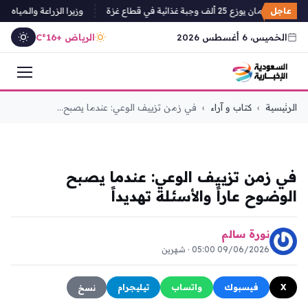
عاجل
ن يوزع 25 ألف وجبة غذائية في قطاع غزة
وزيرا الزراعة والمياه الي
الخميس، 6 أغسطس 2026
الرياض +16°C
التجاوز
الرئيسية
›
كتاب و آراء
›
في زمن تزييف الوعي: عندما يصبح...
إلى
المحتوى
كتاب و آراء
في زمن تزييف الوعي: عندما يصبح
الوضوح عاراً والأسئلة تهديداً
نورة سالم
09/06/2026 05:00 · شهرين
X
فيسبوك
واتساب
تيليجرام
نسخ