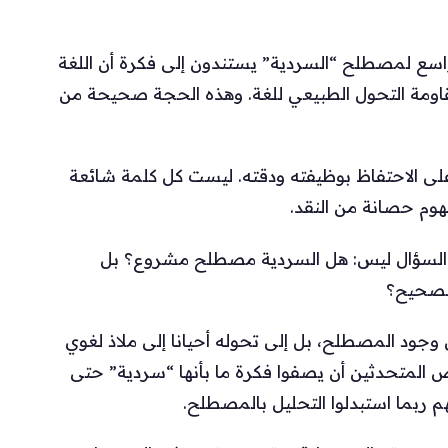
لواسع لمصطلح “السردية” يستندون إلى فكرة أن اللغة
ومة التحول الطبيعي للغة. وهذه الحجة صحيحة من
 على الاحتفاظ بوظيفته ودقته. ليست كل كلمة شائعة
هوم حصانة من النقد.
أن السؤال ليس: هل السردية مصطلح مشروع؟ بل
الصحيح؟
لى وجود المصطلح، بل إلى تحوله أحيانا إلى ملاذ لغوي
 المتحدثين أن يصفوا فكرة ما بأنها “سردية” حتى
هم ربما استبدلوا التحليل بالمصطلح.