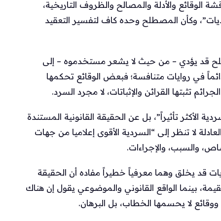
ناقشة الوقائع والأدلة والمصالح والظروف التاريخية،
رديات”، وكأن المصطلح وحده كاف لتفسير التعقيد
لح قد يؤدي – من حيث لا يشعر مستخدموه – إلى
ائماً في روايات متنافسة؛ فبعض الوقائع تحكمها
ائم تثبتها القرائن والإثباتات، لا مجرد السرد.
ة الأكثر تأثيراً”، بل عن الحقيقة القانونية المستندة
لعادلة لا تنظر إلى “السردية الأقوى إعلاميا من جهات
صاص، والسبب، والإجراءات.
 قد يخلق وهما معرفياً خطيراً مفاده أن الحقيقة
لقيمة، بينما الواقع القانوني والموضوعي يقول إن هناك
ووقائع لا يحسمها الخطاب، بل البرهان.