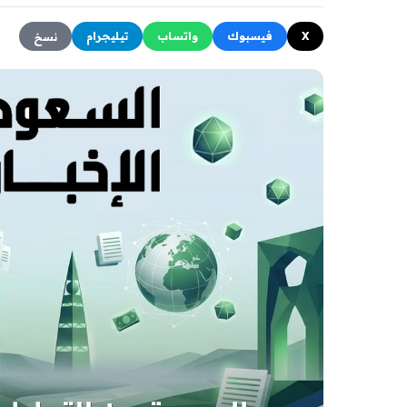
X
فيسبوك
واتساب
تيليجرام
نسخ