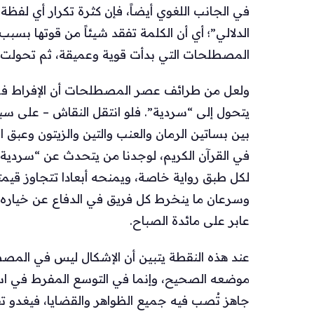
في الجانب اللغوي أيضاً، فإن كثرة تكرار أي لفظ
الدلالي”؛ أي أن الكلمة تفقد شيئاً من قوتها بسبب
المصطلحات التي بدأت قوية وعميقة، ثم تحولت م
ولعل من طرائف عصر المصطلحات أن الإفراط في تو
يتحول إلى “سردية”. فلو انتقل النقاش – على سبيل
بين بساتين الرمان والعنب والتين والزيتون وعبق ا
في القرآن الكريم، لوجدنا من يتحدث عن “سرد
لكل طبق رواية خاصة، ويمنحه أبعادا تتجاوز قيمته ا
وسرعان ما ينخرط كل فريق في الدفاع عن خياره ب
عابر على مائدة الصباح.
عند هذه النقطة يتبين أن الإشكال ليس في المصطل
موضعه الصحيح، وإنما في التوسع المفرط في است
جاهز تُصب فيه جميع الظواهر والقضايا، فيغدو ت