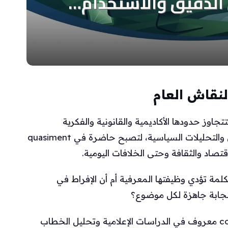
لنقاش العام
جاوز حدودها الأكاديمية والقانونية والفكرية
المتخصصة، وتنتقل إلى الإعلام ومنصات التواصل والتحليلات السياسية، لتصبح حاضرة في quasiment
تصاد والثقافة وحتى الخلافات اليومية.
لكلمة تؤدي وظيفتها المعرفية أم أن الإفراط في
ستجابة جاهزة لكل موضوع؟
المشكلة لا تكمن في المصطلح ذاته؛ فال concept معروف في الدراسات الإعلامية وتحليل الخطاب