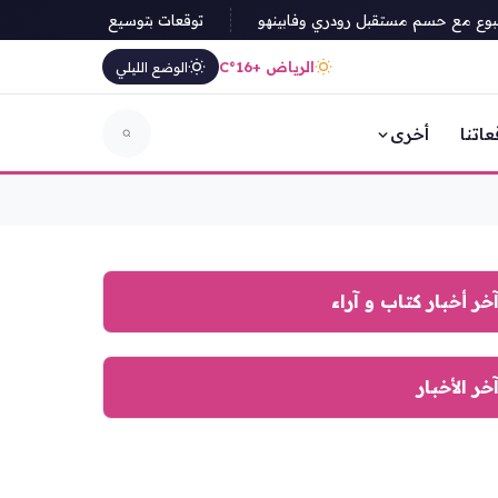
وع مع حسم مستقبل رودري وفابينهو
توقعات بتوسيع مبادرات الذكاء الاصط
الرياض +16°C
الوضع الليلي
عاتنا
أخرى
خر أخبار كتاب و آراء
خر الأخبار