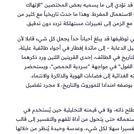
ة قد تؤدي إلى ما يسميه بعض المختصين “الإنهاك
 الاستعمال المفرط. وهذا ما حدث تاريخياً مع كثير من
ع الزمن إلى تعبيرات مستهلكة تردد دون تدقيق.
ظيفها قد يبلغ أحياناً حداً يجعل كل شيء قابلا لأن
 الدعابة – إلى مائدة إفطار في أجواء طائفية عليلة،
لتاريخ في الطائف، إحدى القريتين اللتين ورد ذكرهما
ية الفول” في مواجهة “سردية الحمص”، ويستحضر
لغذائية إلى فضاءات الهوية والذاكرة والانتماء.
وصفه امتدادا للموروث والتاريخ، لا مجرد تفضيل
ح ذاته، ولا في قيمته التحليلية حين يُستخدم في
عماله حتى يتحول من أداة للفهم والتفسير إلى قالب
فسيرا سهلا لكل شيء، وعدسة وحيدة يُنظر من خلالها