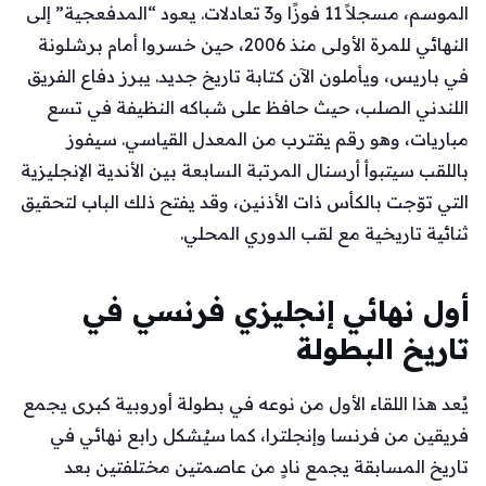
الموسم، مسجلاً 11 فوزًا و3 تعادلات. يعود “المدفعجية” إلى
النهائي للمرة الأولى منذ 2006، حين خسروا أمام برشلونة
في باريس، ويأملون الآن كتابة تاريخ جديد. يبرز دفاع الفريق
اللندني الصلب، حيث حافظ على شباكه النظيفة في تسع
مباريات، وهو رقم يقترب من المعدل القياسي. سيفوز
باللقب سيتبوأ أرسنال المرتبة السابعة بين الأندية الإنجليزية
التي توّجت بالكأس ذات الأذنين، وقد يفتح ذلك الباب لتحقيق
ثنائية تاريخية مع لقب الدوري المحلي.
أول نهائي إنجليزي فرنسي في
تاريخ البطولة
يُعد هذا اللقاء الأول من نوعه في بطولة أوروبية كبرى يجمع
فريقين من فرنسا وإنجلترا، كما سيُشكل رابع نهائي في
تاريخ المسابقة يجمع نادٍ من عاصمتين مختلفتين بعد