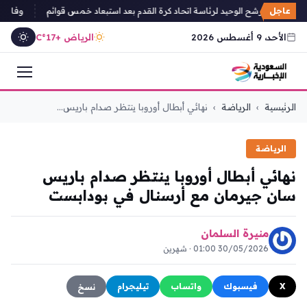
عاجل
لرزيزاء المرشح الوحيد لرئاسة اتحاد كرة القدم بعد استبعاد خمس قوائم
وفاة والد الأسطو
الأحد، 9 أغسطس 2026
الرياض +17°C
التجاوز
الرئيسية
›
الرياضة
›
نهائي أبطال أوروبا ينتظر صدام باريس...
إلى
المحتوى
الرياضة
نهائي أبطال أوروبا ينتظر صدام باريس
سان جيرمان مع أرسنال في بودابست
منيرة السلمان
30/05/2026 01:00 · شهرين
X
فيسبوك
واتساب
تيليجرام
نسخ