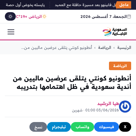
عاجل
د يعلن رحيل فابينهو بعد مسيرة حافلة مع العميد
يايسله يخوض أول حصة تدريبية م
الجمعة، 7 أغسطس 2026
الرياض +19°C
التجاوز
الرئيسية
›
الرياضة
›
أنطونيو كونتي يتلقى عرضين ماليين من...
إلى
المحتوى
الرياضة
أنطونيو كونتي يتلقى عرضين ماليين من
أندية سعودية في ظل اهتمامها بتدريبه
هيا الرشيد
03/06/2026 01:00 · شهرين
X
فيسبوك
واتساب
تيليجرام
نسخ