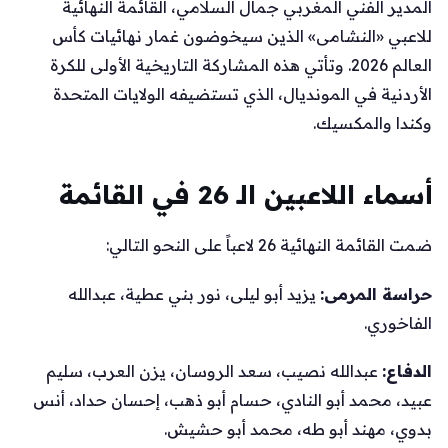
المدير الفني المغربي جمال السلامي، القائمة النهائية
للاعبي «النشامى» الذين سيخوضون غمار نهائيات كأس
العالم 2026. وتأتي هذه المشاركة التاريخية الأولى للكرة
الأردنية في المونديال، الذي تستضيفه الولايات المتحدة
وكندا والمكسيك.
أسماء اللاعبين الـ 26 في القائمة
ضمت القائمة النهائية 26 لاعباً على النحو التالي:
حراسة المرمى:
يزيد أبو ليلى، نور بني عطية، عبدالله
الفاخوري.
الدفاع:
عبدالله نصيب، سعد الروسان، يزن العرب، سليم
عبيد، محمد أبو النادي، حسام أبو ذهب، إحسان حداد، أنس
بدوي، مهند أبو طه، محمد أبو حشيش.