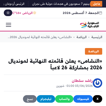
 حوثية على نجران
عاجل
الرئيس أردوغان يغادر أ
الجمعة، 7 أغسطس 2026
الرياض +16°C
التجاوز
الرئيسية
›
الرياضة
›
«النشامى» يعلن قائمته النهائية لمونديال 2026...
إلى
المحتوى
الرياضة
«النشامى» يعلن قائمته النهائية لمونديال
2026 بمشاركة 26 لاعباً
راشد سلطان
03/06/2026 01:00 · شهرين
X
فيسبوك
واتساب
تيليجرام
نسخ