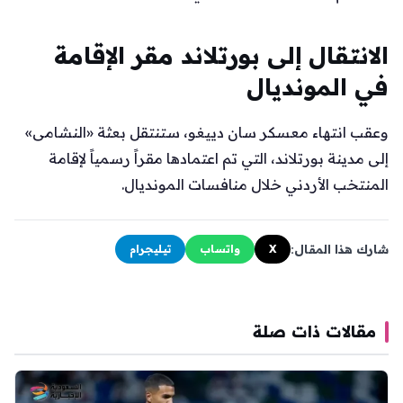
الانتقال إلى بورتلاند مقر الإقامة
في المونديال
وعقب انتهاء معسكر سان دييغو، ستنتقل بعثة «النشامى»
إلى مدينة بورتلاند، التي تم اعتمادها مقراً رسمياً لإقامة
المنتخب الأردني خلال منافسات المونديال.
شارك هذا المقال:
X
واتساب
تيليجرام
مقالات ذات صلة