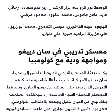
الوسط:
نور الروابدة، نزار الرشدان، إبراهيم سعادة، رجائي
عايد، عامر جاموس، محمد الداوود، محمود مرضي.
الهجوم:
عودة الفاخوري، موسى التعمري، محمد أبو زريق،
علي عزايزة، إبراهيم صبرة، علي علوان.
معسكر تدريبي في سان دييغو
ومواجهة ودية مع كولومبيا
وكانت بعثة المنتخب الأردني قد وصلت أمس إلى مدينة
سان دييغو الأمريكية، حيث يبدأ «النشامى» معسكرهم
التدريبي الذي يمتد حتى العاشر من يونيو الجاري. ويعد هذا
المعسكر المحطة الفنية الحاسمة؛ إذ سيختتمه المنتخب
بلقاء ودي من العيار الثقيل يجمعه بالمنتخب الكولومبي،
فجر يوم الاثنين 8 الشهر الجاري، على ملعب «سنابدراغون».