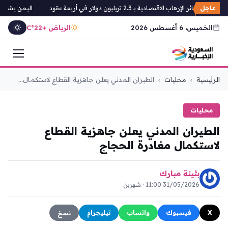
عاجل
ثق خسائر الإرهاب الاقتصادية بـ 2.3 تريليون دولار في أربعة عقود
اليمن يشن حمل
الخميس، 6 أغسطس 2026
الرياض +22°C
التجاوز
الرئيسية
›
محليات
›
الطيران المدني يعلن جاهزية القطاع لاستكمال...
إلى
المحتوى
محليات
الطيران المدني يعلن جاهزية القطاع
لاستكمال مغادرة الحجاج
بثينة مبارك
31/05/2026 11:00 · شهرين
X
فيسبوك
واتساب
تيليجرام
نسخ