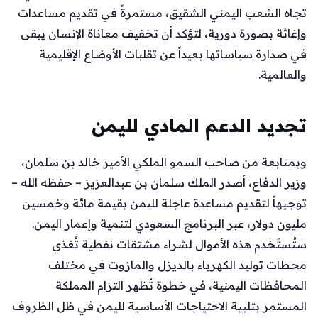
تجاه الشعب اليمني الشقيق، مستمرةً في تقديم مساعدات
وإغاثة بصورة دورية، لتؤكد أن تخفيف معاناة الإنسان يبقى
في صدارة سياساتها بعيداً عن تقلبات الأوضاع الإقليمية
والعالمية.
تجديد الدعم المادي لليمن
وبمتابعة من صاحب السمو الملكي الأمير خالد بن سلمان،
وزير الدفاع، أصدر الملك سلمان بن عبدالعزيز – حفظه الله –
توجيهاً لتقديم مساعدة عاجلة لليمن بقيمة مائة وخمسين
مليون دولار، عبر البرنامج السعودي لتنمية وإعمار اليمن.
ستُستَخدم هذه الأموال لشراء مشتقات نفطية تُغذي
محطات توليد الكهرباء بالديزل والمازوت في مختلف
المحافظات اليمنية، في خطوة تُظهر التزام المملكة
المستمر بتلبية الاحتياجات الأساسية لليمن في ظل الظروف