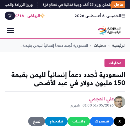
عاجل
سلمان يوزع 25 ألف وجبة غذائية في قطاع غزة
وزيرا الزراعة والمياه ال
الخميس، 6 أغسطس 2026
الرياض +16°C
التجاوز
الرئيسية
›
محليات
›
السعودية تُجدد دعماً إنسانياً لليمن بقيمة...
إلى
المحتوى
محليات
السعودية تُجدد دعماً إنسانياً لليمن بقيمة
150 مليون دولار في عيد الأضحى
علي العجمي
31/05/2026 01:00 · شهرين
X
فيسبوك
واتساب
تيليجرام
نسخ