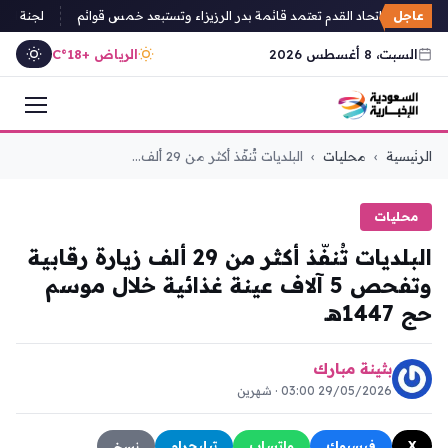
عاجل
 انتخابات اتحاد القدم تعتمد قائمة بدر الرزيزاء وتستبعد خمس قوائم
لجنة الانتخا
السبت، 8 أغسطس 2026
الرياض +18°C
التجاوز
الرئيسية
›
محليات
›
البلديات تُنفّذ أكثر من 29 ألف...
إلى
المحتوى
محليات
البلديات تُنفّذ أكثر من 29 ألف زيارة رقابية
وتفحص 5 آلاف عينة غذائية خلال موسم
حج 1447هـ
بثينة مبارك
29/05/2026 03:00 · شهرين
X
فيسبوك
واتساب
تيليجرام
نسخ