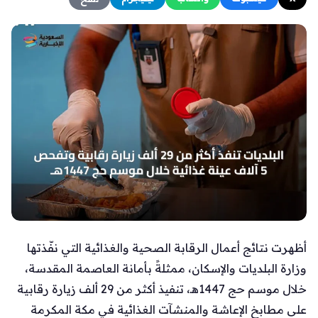
أظهرت نتائج أعمال الرقابة الصحية والغذائية التي نفّذتها
وزارة البلديات والإسكان، ممثلةً بأمانة العاصمة المقدسة،
خلال موسم حج 1447هـ، تنفيذ أكثر من 29 ألف زيارة رقابية
على مطابخ الإعاشة والمنشآت الغذائية في مكة المكرمة