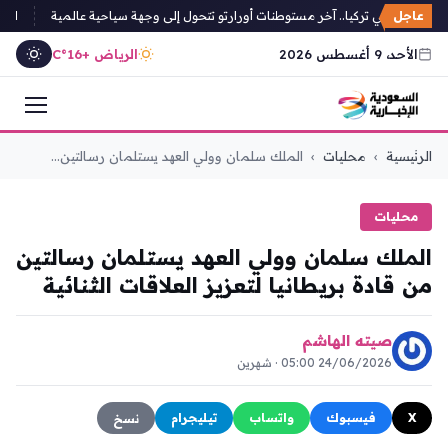
عاجل
 آيانيس في تركيا.. آخر مستوطنات أورارتو تتحول إلى وجهة سياحية عالمية
الجيش 
الأحد، 9 أغسطس 2026
الرياض +16°C
التجاوز
الرئيسية
›
محليات
›
الملك سلمان وولي العهد يستلمان رسالتين...
إلى
المحتوى
محليات
الملك سلمان وولي العهد يستلمان رسالتين
من قادة بريطانيا لتعزيز العلاقات الثنائية
صيته الهاشم
24/06/2026 05:00 · شهرين
X
فيسبوك
واتساب
تيليجرام
نسخ