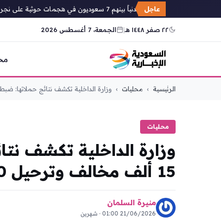
إصابة 11 مدنياً بينهم 7 سعوديون في هجمات حوثية على نجران
عاجل
٢٢ صفر ١٤٤٨ هـ
|
الجمعة، 7 أغسطس 2026
مح
التجاوز
الرئيسية
›
محليات
›
وزارة الداخلية تكشف نتائج حملاتها: ضبط..
إلى
المحتوى
محليات
وزارة الداخلية تكشف نتا
15 ألف مخالف وترحيل 10 آلاف
منيرة السلمان
21/06/2026 01:00 · شهرين