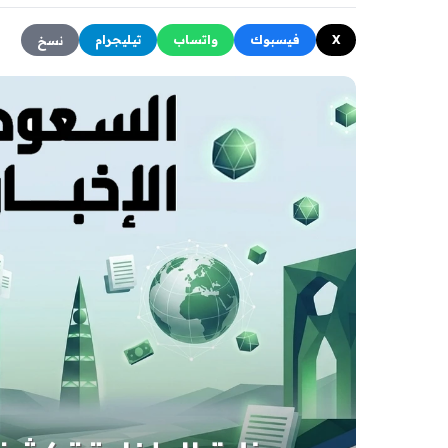
X
فيسبوك
واتساب
تيليجرام
نسخ