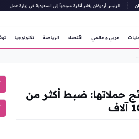
الرئيس أردوغان يغادر أنقرة متوجهاً إلى السعودية في زيارة عمل
ليات
عربي و عالمي
اقتصاد
الرياضة
تكنولوجيا
توق
.
آ
ئج حملاتها: ضبط أكثر من
آ