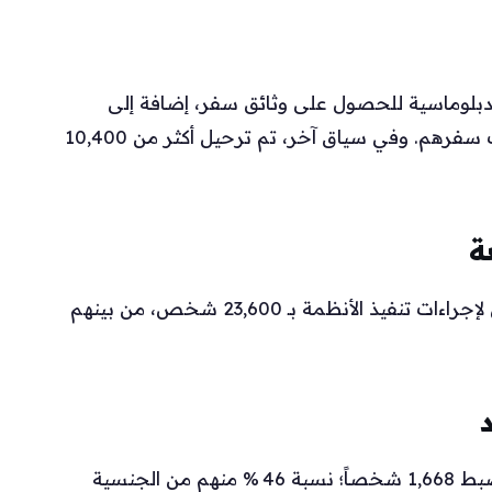
ف إلى بعثاتهم الدبلوماسية للحصول على وثائق سفر، إضافة إلى
حوالي ألفي شخص يحتاجون لاستكمال حجوزات سفرهم. وفي سياق آخر، تم ترحيل أكثر من 10,400
ة
يُقدر الآن عدد الوافدين المخالفين الذين يخضعون لإجراءات تنفيذ الأنظمة بـ 23,600 شخص، من بينهم
عند محاولة عبور الحدود إلى داخل المملكة، تم ضبط 1,668 شخصاً؛ نسبة 46 % منهم من الجنسية