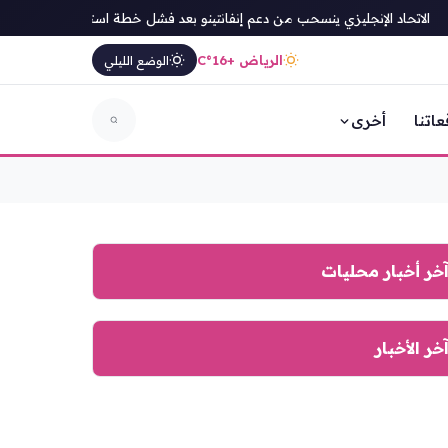
الاتحاد الإنجليزي ينسحب من دعم إنفانتينو بعد فشل خطة استثمار كأس العالم
الرياض +16°C
الوضع الليلي
عاتنا
أخرى
خر أخبار محليات
خر الأخبار