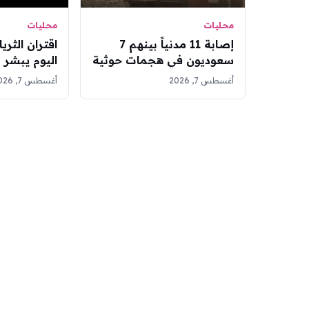
محليات
محليات
إصابة 11 مدنياً بينهم 7
اقتران الثري
سعوديون في هجمات حوثية
اليوم يبشر 
على نجران
حرارة الصي
أغسطس 7, 2026
أغسطس 7, 2026