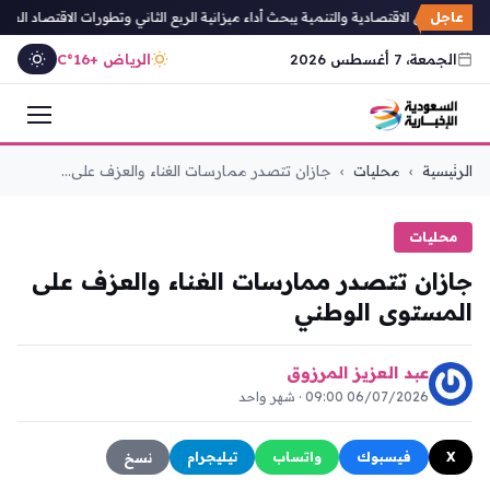
عاجل
لشؤون الاقتصادية والتنمية يبحث أداء ميزانية الربع الثاني وتطورات الاقتصاد العالمي
الجمعة، 7 أغسطس 2026
الرياض +16°C
التجاوز
الرئيسية
›
محليات
›
جازان تتصدر ممارسات الغناء والعزف على...
إلى
المحتوى
محليات
جازان تتصدر ممارسات الغناء والعزف على
المستوى الوطني
عبد العزيز المرزوق
06/07/2026 09:00 · شهر واحد
X
فيسبوك
واتساب
تيليجرام
نسخ