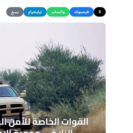
X
فيسبوك
واتساب
تيليجرام
نسخ