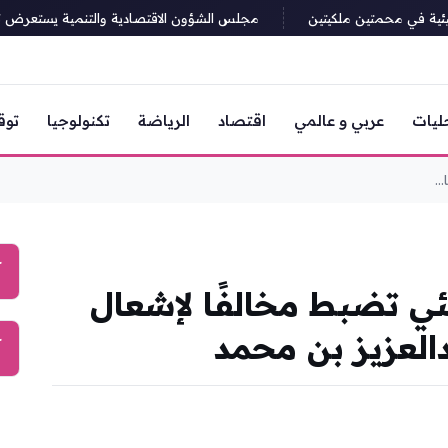
ة في محمتين ملكيتين
مجلس الشؤون الاقتصادية والتنمية يستعرض تقارير 
ليات
عربي و عالمي
اقتصاد
الرياضة
تكنولوجيا
توق
..
آ
يئي تضبط مخالفًا لإشعال
دالعزيز بن محمد
آ