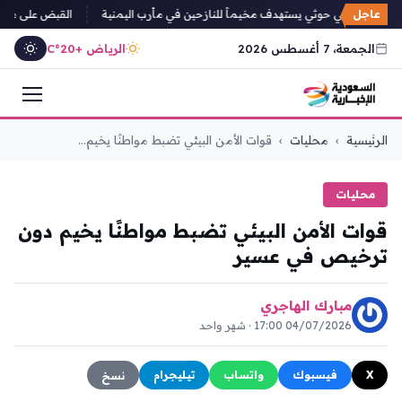
عاجل
صاروخي حوثي يستهدف مخيماً للنازحين في مأرب اليمنية
القبض على مخالفين من إثيوبيا
الجمعة، 7 أغسطس 2026
الرياض +20°C
التجاوز
الرئيسية
›
محليات
›
قوات الأمن البيئي تضبط مواطنًا يخيم...
إلى
المحتوى
محليات
قوات الأمن البيئي تضبط مواطنًا يخيم دون
ترخيص في عسير
مبارك الهاجري
04/07/2026 17:00 · شهر واحد
X
فيسبوك
واتساب
تيليجرام
نسخ