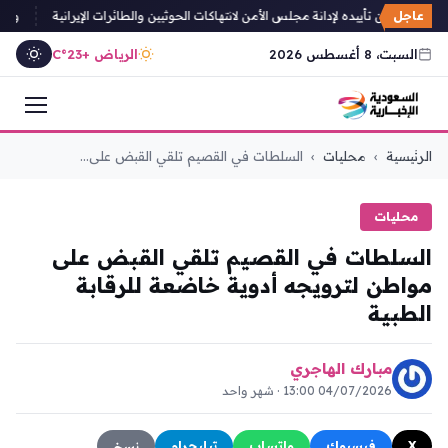
عاجل
 يعرب عن تأييده لإدانة مجلس الأمن لانتهاكات الحوثيين والطائرات الإيرانية
وفد بر
السبت، 8 أغسطس 2026
الرياض +23°C
التجاوز
الرئيسية
›
محليات
›
السلطات في القصيم تلقي القبض على...
إلى
المحتوى
محليات
السلطات في القصيم تلقي القبض على
مواطن لترويجه أدوية خاضعة للرقابة
الطبية
مبارك الهاجري
04/07/2026 13:00 · شهر واحد
X
فيسبوك
واتساب
تيليجرام
نسخ