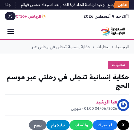
عاجل
رزيزاء المرشح الوحيد لرئاسة اتحاد كرة القدم بعد استبعاد خمس قوائم
وفاة والد الأسطو
الأحد، 9 أغسطس 2026
الرياض +16°C
التجاوز
الرئيسية
›
محليات
›
حكاية إنسانية تتجلى في رحلتي عبر...
إلى
المحتوى
محليات
حكاية إنسانية تتجلى في رحلتي عبر موسم
الحج
هيا الرشيد
04/06/2026 01:00 · شهرين
X
فيسبوك
واتساب
تيليجرام
نسخ