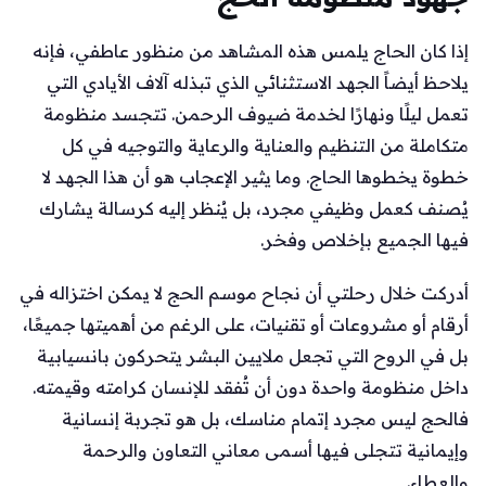
إذا كان الحاج يلمس هذه المشاهد من منظور عاطفي، فإنه
يلاحظ أيضاً الجهد الاستثنائي الذي تبذله آلاف الأيادي التي
تعمل ليلًا ونهارًا لخدمة ضيوف الرحمن. تتجسد منظومة
متكاملة من التنظيم والعناية والرعاية والتوجيه في كل
خطوة يخطوها الحاج. وما يثير الإعجاب هو أن هذا الجهد لا
يُصنف كعمل وظيفي مجرد، بل يُنظر إليه كرسالة يشارك
فيها الجميع بإخلاص وفخر.
أدركت خلال رحلتي أن نجاح موسم الحج لا يمكن اختزاله في
أرقام أو مشروعات أو تقنيات، على الرغم من أهميتها جميعًا،
بل في الروح التي تجعل ملايين البشر يتحركون بانسيابية
داخل منظومة واحدة دون أن تُفقد للإنسان كرامته وقيمته.
فالحج ليس مجرد إتمام مناسك، بل هو تجربة إنسانية
وإيمانية تتجلى فيها أسمى معاني التعاون والرحمة
والعطاء.