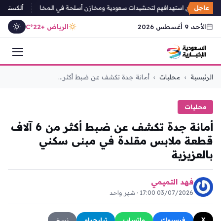
عاجل
يون يعلنون استهدافهم لتحشيدات سعودية ومخازن أسلحة في المخا
ألكسندروفا ت
الأحد، 9 أغسطس 2026
الرياض +22°C
التجاوز
الرئيسية
›
محليات
›
أمانة جدة تكشف عن ضبط أكثر...
إلى
المحتوى
محليات
أمانة جدة تكشف عن ضبط أكثر من 6 آلاف
قطعة ملابس مقلدة في مبنى سكني
بالعزيزية
فهد التميمي
03/07/2026 17:00 · شهر واحد
X
فيسبوك
واتساب
تيليجرام
نسخ