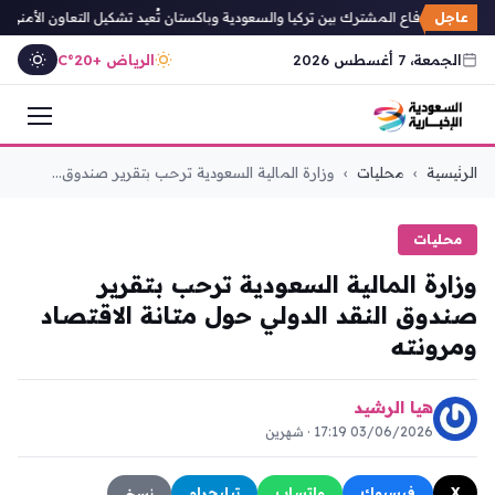
عاجل
ة مكة للدفاع المشترك بين تركيا والسعودية وباكستان تُعيد تشكيل التعاون الأمني الإق
الجمعة، 7 أغسطس 2026
الرياض +20°C
التجاوز
الرئيسية
›
محليات
›
وزارة المالية السعودية ترحب بتقرير صندوق...
إلى
المحتوى
محليات
وزارة المالية السعودية ترحب بتقرير
صندوق النقد الدولي حول متانة الاقتصاد
ومرونته
هيا الرشيد
03/06/2026 17:19 · شهرين
X
فيسبوك
واتساب
تيليجرام
نسخ