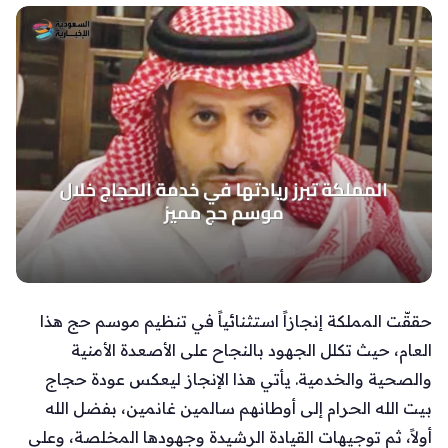
حققّت المملكة إنجازاً استثنائياً في تنظيم موسم حج هذا
العام، حيث تكلل الجهود بالنجاح على الأصعدة الأمنية
والصحية والخدمية. يأتي هذا الإنجاز ليعكس عودة حجاج
بيت الله الحرام إلى أوطانهم سالمين غانمين، بفضل الله
أولاً، ثم توجيهات القيادة الرشيدة وجهودها المخلصة، وعلى