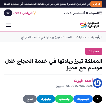
عاجل
رنامج خادم الحرمين للعمرة يطلع على مراحل طباعة المصحف في مجمع الملك فهد
السبت، 8 أغسطس 2026
الرياض +23°C
التجاوز
الرئيسية
›
محليات
›
المملكة تبرز ريادتها في خدمة الحجاج...
إلى
المحتوى
محليات
المملكة تبرز ريادتها في خدمة الحجاج خلال
موسم حج مميز
أحمد خيرت
02/06/2026 05:00 · شهرين
X
فيسبوك
واتساب
تيليجرام
نسخ