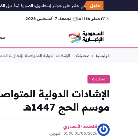
عاجل
مصور إسباني حائز على جوائز إسطنبول: الصورة تبدأ قبل الضغط 
٢٢ صفر ١٤٤٨ هـ
|
الجمعة، 7 أغسطس 2026
مح
التجاوز
الرئيسية
›
محليات
›
الإشادات الدولية المتواصلة بإنجازات المم
إلى
المحتوى
محليات
الإشادات الدولية المتواص
موسم الحج 1447هـ
فاطمة الأنصاري
01/06/2026 01:00 · شهرين