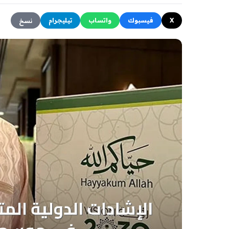
X
فيسبوك
واتساب
تيليجرام
نسخ