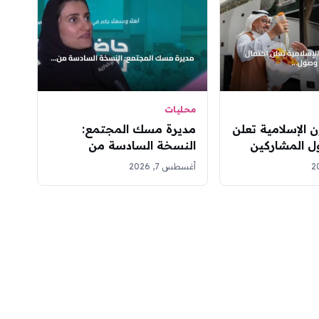
محليات
ن الإسلامية تعلن
مديرة مسك المجتمع:
ل المشاركين
النسخة السادسة من
لملك عبدالعزيز
الحاضنة تحوّل مبادرات
أغسطس 7, 2026
آن
الشباب إلى مؤسسات غير
ربحية مستدامة