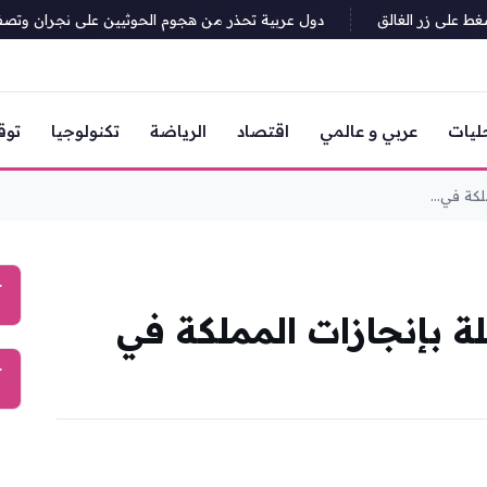
على زر الغالق
دول عربية تحذر من هجوم الحوثيين على نجران وتصفه بتص
ليات
عربي و عالمي
اقتصاد
الرياضة
تكنولوجيا
توق
لكة في...
آ
لة بإنجازات المملكة في
آ