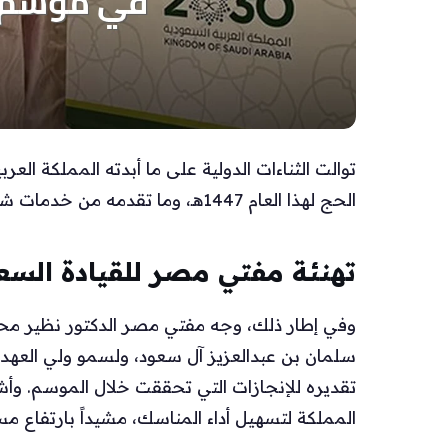
توالت الثناءات الدولية على ما أبدته المملكة ا
الحج لهذا العام 1447هـ، وما تقدمه من خدمات شاملة لضيوف الرحمن.
تهنئة مفتي مصر للقيادة السع
وفي إطار ذلك، وجه مفتي مصر الدكتور نظير محمد
سلمان بن عبدالعزيز آل سعود، ولسمو ولي العهد ا
تقديره للإنجازات التي تحققت خلال الموسم. وأشاد
المملكة لتسهيل أداء المناسك، مشيداً بارتفاع مس