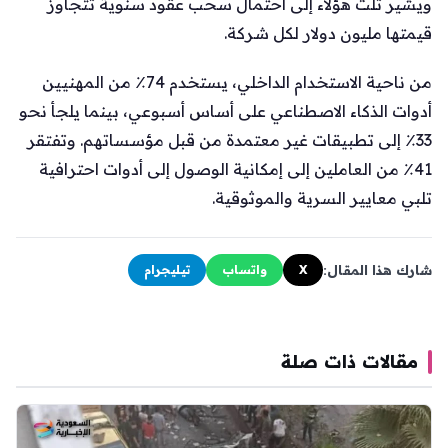
ويشير ثلث هؤلاء إلى احتمال سحب عقود سنوية تتجاوز
قيمتها مليون دولار لكل شركة.
من ناحية الاستخدام الداخلي، يستخدم 74٪ من المهنيين
أدوات الذكاء الاصطناعي على أساس أسبوعي، بينما يلجأ نحو
33٪ إلى تطبيقات غير معتمدة من قبل مؤسساتهم. وتفتقر
41٪ من العاملين إلى إمكانية الوصول إلى أدوات احترافية
تلبي معايير السرية والموثوقية.
شارك هذا المقال:
X
واتساب
تيليجرام
مقالات ذات صلة