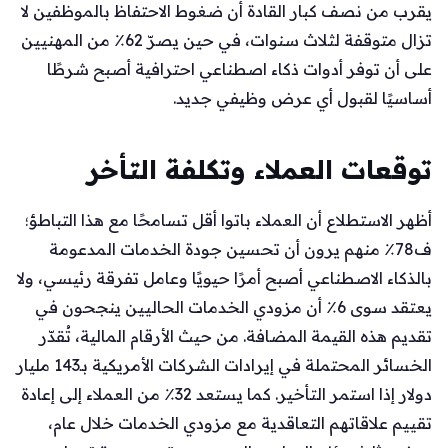
يقرب من نصف كبار القادة أن ضغوط الاحتفاظ بالموظفين لا
تزال متوقفة لثلاث سنوات، في حين يصرّ 62٪ من المهنيين
على أن توفر أدوات ذكاء اصطناعي احترافية أصبح شرطًا
أساسيًا لقبول أي عرض وظيفي جديد.
توقعات العملاء وتكلفة التأخر
أظهر الاستطلاع أن العملاء باتوا أقل تسامحًا مع هذا التباطؤ؛
ف78٪ منهم يرون أن تحسين جودة الخدمات المدعومة
بالذكاء الاصطناعي أصبح أمرًا حيويًا وعامل تفرقة رئيسي، ولا
يعتقد سوى 6٪ أن مزودي الخدمات الحاليين ينجحون في
تقديم هذه القيمة المضافة. من حيث الأرقام المالية، تُقدّر
الخسائر المحتملة في إيرادات الشركات الأمريكية بـ143 مليار
دولار إذا استمر التأخير. كما يستعد 32٪ من العملاء إلى إعادة
تقييم علاقاتهم التعاقدية مع مزودي الخدمات خلال عام،