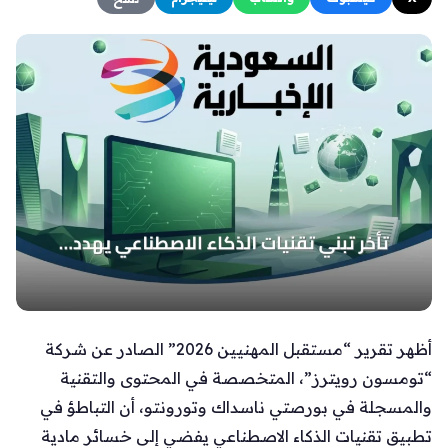
أظهر تقرير “مستقبل المهنيين 2026” الصادر عن شركة
“تومسون رويترز”، المتخصصة في المحتوى والتقنية
والمسجلة في بورصتي ناسداك وتورونتو، أن التباطؤ في
تطبيق تقنيات الذكاء الاصطناعي يفضي إلى خسائر مادية