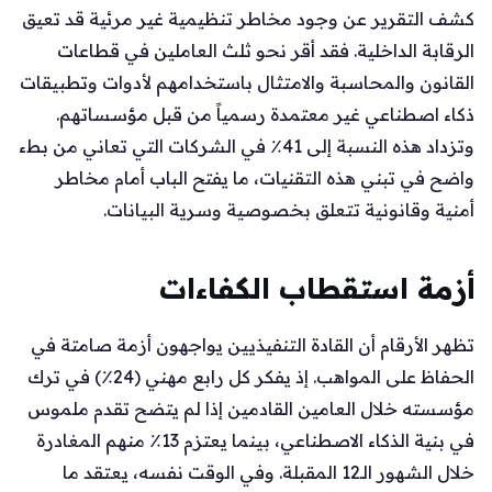
كشف التقرير عن وجود مخاطر تنظيمية غير مرئية قد تعيق
الرقابة الداخلية. فقد أقر نحو ثلث العاملين في قطاعات
القانون والمحاسبة والامتثال باستخدامهم لأدوات وتطبيقات
ذكاء اصطناعي غير معتمدة رسمياً من قبل مؤسساتهم.
وتزداد هذه النسبة إلى 41٪ في الشركات التي تعاني من بطء
واضح في تبني هذه التقنيات، ما يفتح الباب أمام مخاطر
أمنية وقانونية تتعلق بخصوصية وسرية البيانات.
أزمة استقطاب الكفاءات
تظهر الأرقام أن القادة التنفيذيين يواجهون أزمة صامتة في
الحفاظ على المواهب. إذ يفكر كل رابع مهني (24٪) في ترك
مؤسسته خلال العامين القادمين إذا لم يتضح تقدم ملموس
في بنية الذكاء الاصطناعي، بينما يعتزم 13٪ منهم المغادرة
خلال الشهور الـ12 المقبلة. وفي الوقت نفسه، يعتقد ما