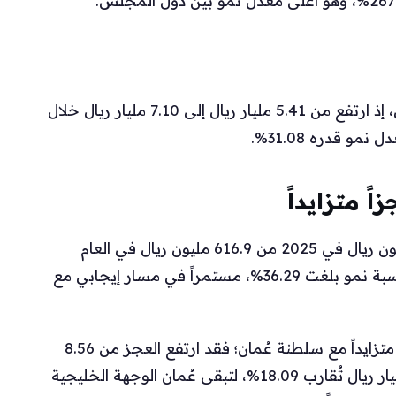
سجّلت الكويت نمواً ثابتاً في الفائض غير النفطي، إذ ارتفع من 5.41 مليار ريال إلى 7.10 مليار ريال خلال
ً متزايداً
في مملكة البحرين، ارتفع الفائض إلى 840.8 مليون ريال في 2025 من 616.9 مليون ريال في العام
السابق، مسجلاً زيادة قدرها 223.9 مليون ريال ونسبة نمو بلغت 36.29%، مستمراً في مسار إيجابي مع
على النقيض، سجلت السعودية عجزاً غير نفطي متزايداً مع سلطنة عُمان؛ فقد ارتفع العجز من 8.56
مليار ريال إلى 10.10 مليار ريال، أي بزيادة 1.55 مليار ريال تُقارب 18.09%، لتبقى عُمان الوجهة الخليجية