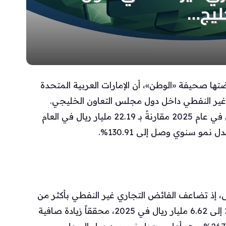
ضتها صحيفة «الوطن»، أن الإمارات العربية المتحدة
ير النفطي داخل دول مجلس التعاون الخليجي.
ارتفعت قيمة الفائض لتصل إلى 51.24 مليار ريال في عام 2025 مقارنةً بـ 22.19 مليار ريال في العام
ى، إذ تضاعف الفائض التجاري غير النفطي بأكثر من
ثلاثة أضعاف؛ ارتفع من 1.80 مليار ريال في 2024 إلى 6.62 مليار ريال في 2025، محققاً زيادة صافية