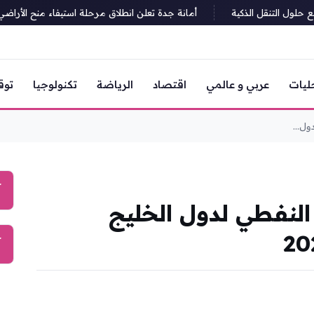
ل التنقل الذكية
أمانة جدة تعلن انطلاق مرحلة استيفاء منح الأراضي لـ2418 مواطناً بجدة ورابغ والليث
ليات
عربي و عالمي
اقتصاد
الرياضة
تكنولوجيا
توق
ول...
آ
النفطي لدول الخليج
آ