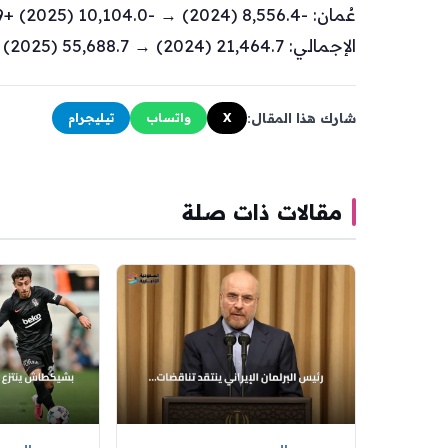
عُمان: -8,556.4 (2024) → -10,104.0 (2025) +18.09%
الإجمالي: 21,464.7 (2024) → 55,688.7 (2025) +159.44%.
شارك هذا المقال:
X
واتساب
تيليجرام
مقالات ذات صلة