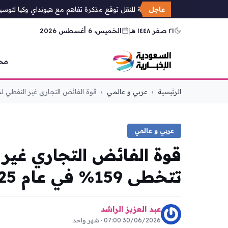
عاجل
الهيئة العامة للنقل توقع مذكرة تفاهم مع هيونداي وكيا لتوسيع حلو
٢١ صفر ١٤٤٨ هـ
|
الخميس، 6 أغسطس 2026
مح
التجاوز
الرئيسية
›
عربي و عالمي
›
قوة الفائض التجاري غير النفطي لد
إلى
المحتوى
عربي و عالمي
قوة الفائض التجاري غير 
تتخطى 159% في عام 2025
عبد العزيز الراشد
30/06/2026 07:00 · شهر واحد