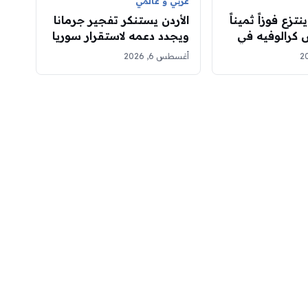
عربي و عالمي
زع فوزاً ثميناً
الأردن يستنكر تفجير جرمانا
 كرالوفيه في
ويجدد دعمه لاستقرار سوريا
ي الدوري
أغسطس 6, 2026