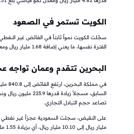
قدرها 4.82 مليار ريال ومعدل نمو قياسي بلغ 267.51%، وهو أعلى معدل نمو بين دول المجلس.
الكويت تستمر في الصعود
الفترة نفسها، ما يعني إضافة 1.68 مليار ريال ومعدل نمو قدره 31.08%.
البحرين تتقدم وعمان تواجه عجزا
تصاعد حجم التبادل التجاري.