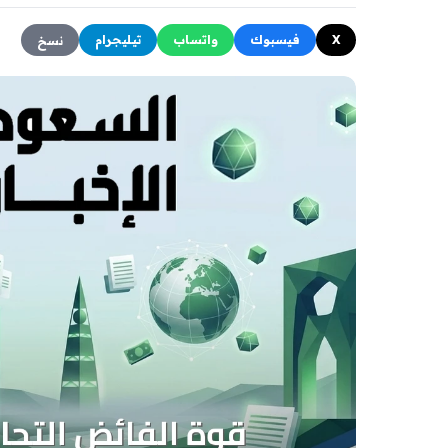
X
فيسبوك
واتساب
تيليجرام
نسخ