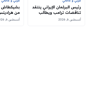
عربي و عالمي
عربي و عالمي
رئيس البرلمان الإيراني ينتقد
بشيكطاش ينت
تناقضات ترامب ويطالب
من هراديتس
واشنطن بالالتزام بتعهداتها
ذهاب تمهيد
أغسطس 6, 2026
أغسطس 6, 2026
الأوروبي