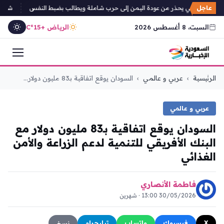
عاجل
عوث الأممي يحذر من عودة اليمن إلى حرب شاملة ويطالب بضبط النفس
شبكة أطباء السو
السبت، 8 أغسطس 2026
الرياض +15°C
التجاوز
الرئيسية
›
عربي و عالمي
›
السودان يوقع اتفاقية بـ83 مليون دولار...
إلى
المحتوى
عربي و عالمي
السودان يوقع اتفاقية بـ83 مليون دولار مع
البنك الأفريقي للتنمية لدعم الزراعة والأمن
الغذائي
فاطمة الأنصاري
30/05/2026 13:00 · شهرين
X
فيسبوك
واتساب
تيليجرام
نسخ