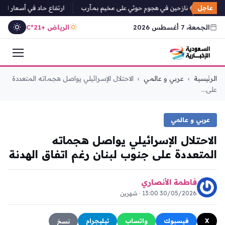
زحين في هجوم حوثي على مخيم بمأرب
عاجل
ارتفاع حاد في أسعار المعا
الجمعة، 7 أغسطس 2026
الرياض +21°C
التجاوز
الرئيسية
›
عربي و عالمي
›
الاحتلال الإسرائيلي يواصل هجماته المتعددة
إلى
على...
المحتوى
عربي و عالمي
الاحتلال الإسرائيلي يواصل هجماته
المتعددة على جنوب لبنان رغم اتفاق الهدنة
فاطمة الأنصاري
30/05/2026 13:00 · شهرين
X
فيسبوك
واتساب
تيليجرام
نسخ