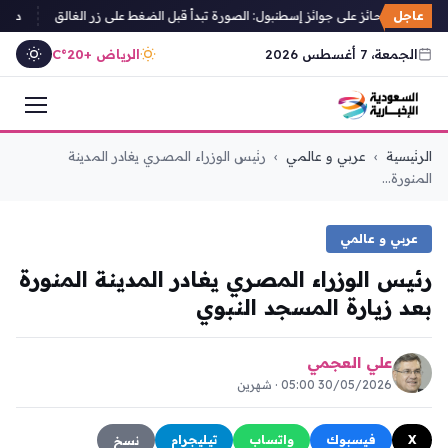
عاجل
 إسباني حائز على جوائز إسطنبول: الصورة تبدأ قبل الضغط على زر الغالق
دول عرب
الجمعة، 7 أغسطس 2026
الرياض +20°C
التجاوز
الرئيسية
›
عربي و عالمي
›
رئيس الوزراء المصري يغادر المدينة
إلى
المنورة...
المحتوى
عربي و عالمي
رئيس الوزراء المصري يغادر المدينة المنورة
بعد زيارة المسجد النبوي
علي العجمي
30/05/2026 05:00 · شهرين
X
فيسبوك
واتساب
تيليجرام
نسخ