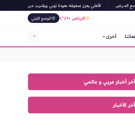
الأهلي يعزز صفوفه بعودة توني ويقترب من ضم بابي جايي
الرياض +17°C
الوضع الليلي
عاتنا
أخرى
خر أخبار عربي و عالمي
خر الأخبار