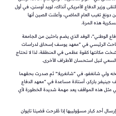
تقى وزير الدفاع الأمريكي آنذاك، لويد أوستن، في أول
جوهرية بينهما منذ 18 شهراً. لكن دونغ تغيب العام الماضي، وأعلنت الصين أنها
سكرية هذه المرة.
فاع الوطني”، الوفد الذي يضم باحثين من الجامعة
 الباحث الرئيسي في “معهد يوسف إسحاق لدراسات
ّخت مكانتها كقوة عظمى في المنطقة، لذا لا تحتاج
و السعي لنيل استحسان الأطراف الأخرى.
نغخه ولي شانغفو، في “شانغريلا” ثم صدرت بحقهما
ف جينيفر باركر، أستاذة مساعدة في “معهد الدفاع
 في مثل هذه المواقف يعد مهمة شديدة الخطورة لأي
سال أحد كبار مسؤولييها إذا طُرحت قضيتا تايوان