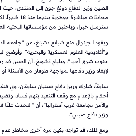
الصين وزير الدفاع دونغ جون إلى المنتدى، حيث ال
محادثات مباشرة 
سترسل خبراء وباحثين من مؤسساتها البحثية الع
ويقود الجينرال منغ شيانغ تشينغ، من “جامعة الد
و”أكاديمية العلوم العسكرية والبحرية”. وأوضح
جنوب شرق آسيا”، ويليام تشونغ، أن الصين قد رس
لإيفاد وزير دفاعها لمواجهة طوفان من الأسئلة أ
سابقاً، شارك وزيرا دفاع صينيان سابقان، وي ف
أحكام بالإعدام مع وقف التنفيذ بتهم فساد. وتضي
والأمن بجامعة غرب أستراليا”، أن “التحدث علنًا
وزير دفاع صيني”.
ومع ذلك، قد تواجه بكين مرة أخرى مخاطر عدم إر