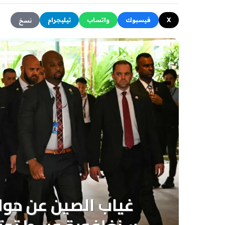
X
فيسبوك
واتساب
تيليجرام
نسخ