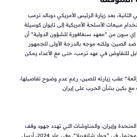
لثانية، بعد زيارة الرئيس الأمريكي دونالد ترمب
دام مبيعات الأسلحة الأمريكية إلى تايوان كوسيلة
إي سون من “معهد سنغافورة للشؤون الدولية” أن
 الصين، ولكنه موجه بالدرجة الأولى للجمهور
قابل للتفاوض في عهد ترمب، حتى مع الأعداء يمكن
رائعة” عقب زيارته للصين، رغم عدم وضوح تفاصيلها،
ع بكين بشأن الحرب على إيران.
 المتحدة وإيران، والمناوشات التي تهدد جهود وقف
الحرب، يجعل من غير المرجح مناقشة أي تفاهم محتمل في “حوار شانغريلا”. وفي عام 2024، أرسل