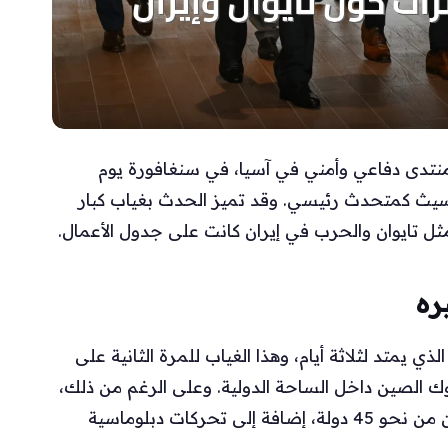
رز منتدى دفاعي وأمني في آسيا، في سنغافورة يوم
غسيث كمتحدث رئيسي. وقد تميز الحدث بغياب كبار
ثل تايوان والحرب في إيران كانت على جدول الأعمال.
ره
ي يمتد لثلاثة أيام، وهذا الغياب للمرة الثانية على
لوك الصين داخل الساحة الدولية. وعلى الرغم من ذلك،
ظل المنتدى منصة للنقاش تجمع كبار المسؤولين من نحو 45 دولة، إضافة إلى تحركات دبلوماسية