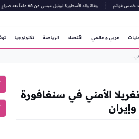
خمس قوائم
وفاة والد الأسطورة ليونيل ميسي عن 68 عاماً بعد صراع مع المرض
ليات
عربي و عالمي
اقتصاد
الرياضة
تكنولوجيا
توق
ي...
آ
ريلا الأمني في سنغافورة
وإيران
آ