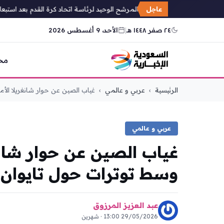
عاجل
بدر الرزيزاء المرشح الوحيد لرئاسة اتحاد كرة القدم بعد استبعاد 
٢٤ صفر ١٤٤٨ هـ
|
الأحد، 9 أغسطس 2026
مح
التجاوز
الرئيسية
›
عربي و عالمي
›
غياب الصين عن حوار شانغريلا الأمن
إلى
المحتوى
عربي و عالمي
غياب الصين عن حوار شانغ
وسط توترات حول تايوان 
عبد العزيز المرزوق
29/05/2026 13:00 · شهرين