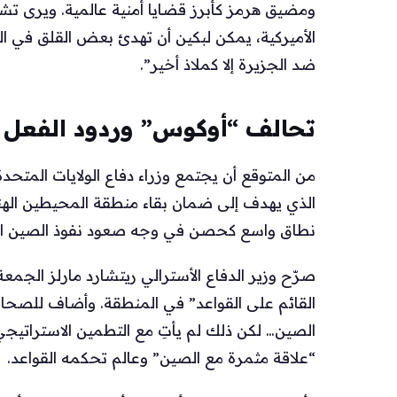
ومضيق هرمز كأبرز قضايا أمنية عالمية. ويرى تشون
الأميركية، يمكن لبكين أن تهدئ بعض القلق في ال
ضد الجزيرة إلا كملاذ أخير”.
تحالف “أوكوس” وردود الفعل ا
من المتوقع أن يجتمع وزراء دفاع الولايات المتحدة
الذي يهدف إلى ضمان بقاء منطقة المحيطين الهند
نطاق واسع كحصن في وجه صعود نفوذ الصين الت
صرّح وزير الدفاع الأسترالي ريتشارد مارلز الجمعة
القائم على القواعد” في المنطقة. وأضاف للصحافيي
الصين… لكن ذلك لم يأتِ مع التطمين الاستراتيجي
“علاقة مثمرة مع الصين” وعالم تحكمه القواعد.