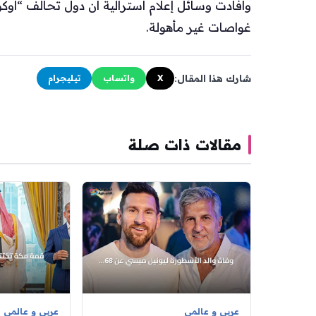
وأفادت وسائل إعلام أسترالية أن دول تحالف “
غواصات غير مأهولة.
شارك هذا المقال:
X
واتساب
تيليجرام
مقالات ذات صلة
عربي و عالمي
عربي و عالمي