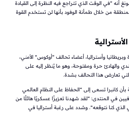
غ أنه “في الوقت الذي تتراجع فيه النظرة إلى القيادة
منطقة من خلال طمأنة الوفود بأنها لن تستخدم القوة
لأسترالية
 وبريطانيا وأستراليا، أعضاء تحالف “أوكوس” الأمني،
ي والهادئ حرة ومفتوحة، وهو ما يُنظر إليه على
ي تعارض هذا التحالف بشدة.
 بأن كانبرا تسعى إلى “الحفاظ على النظام العالمي
ن في المنتدى: “لقد شهدنا تعزيزًا عسكريًا هائلًا من
 الذي كنا نتوقعه”. وشدد على رغبة أستراليا في