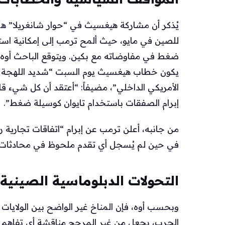
يُذكر أن مشاركة هيغسيث في “حوار شانغريلا” هي ا
للصين في مايو، حيث ألمح ترمب إلى إمكانية استخ
ضغط في مفاوضاته مع بكين. ويتوقع الباحث أوه 
يكون خطاب هيغسيث يوم السبت “شديد اللهجة ضد
الأمريكي الداخلي”، مضيفاً: “أعتقد أن كل شيء 
إبرام الصفقات باستخدام تايوان كوسيلة ضغط”.
من جانبه، أعلن ترمب عن إبرام “اتفاقات تجارية 
في حين لم يُسجل أي تقدم ملحوظ في محادثات م
التحولات الدبلوماسية الصينية
وبحسب أوه، فإن المناخ غير الواضح بين الولايات