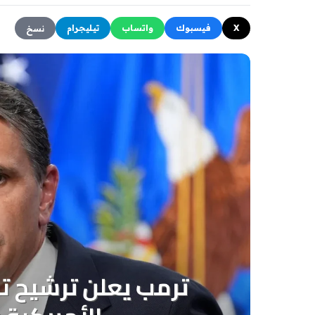
X
فيسبوك
واتساب
تيليجرام
نسخ