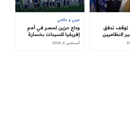
عربي و عالمي
 توقف تدفق
وداع حزين لمصر في أمم
ير النظاميين
إفريقيا للسيدات بخسارة
إلى الولايات المتحدة منذ 15
ثالثة على التوالي
أغسطس 6, 2026