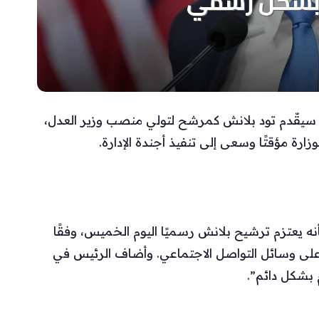
أنه سيقّدم تود بلانش كمرشح لتولي منصب وزير العدل،
ارة مؤقتًا وسعى إلى تنفيذ أجندة الإدارة.
ه يعتزم ترشيح بلانش رسميًا اليوم الخميس، وفقًا
لى وسائل التواصل الاجتماعي. وأضاف الرئيس في
 بشكل دائم”.