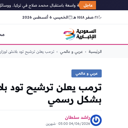
عاجل
حفاوة عربية واسعة باستقبال محمد صلاح في تركيا.. ووسائل إعل
٢١ صفر ١٤٤٨ هـ
|
الخميس، 6 أغسطس 2026
مح
التجاوز
الرئيسية
›
عربي و عالمي
›
ترمب يعلن ترشيح تود بلانش لوزارة.
إلى
المحتوى
عربي و عالمي
ترمب يعلن ترشيح تود بلان
بشكل رسمي
راشد سلطان
04/06/2026 05:00 · شهرين