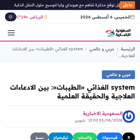
عاجل
 العامة للنقل توقع مذكرة تفاهم مع هيونداي وكيا لتوسيع حلول التنقل الذكية
أمانة جد
الخميس، 6 أغسطس 2026
الرياض +19°C
التجاوز
الرئيسية
›
عربي و عالمي
›
system الغذائي «الطيبات»: بين الادعاءات
إلى
العلاجية...
المحتوى
عربي و عالمي
system الغذائي «الطيبات»: بين الادعاءات
العلاجية والحقيقة العلمية
السعودية الاخبارية
03/06/2026 13:00 · شهرين
X
فيسبوك
واتساب
تيليجرام
نسخ