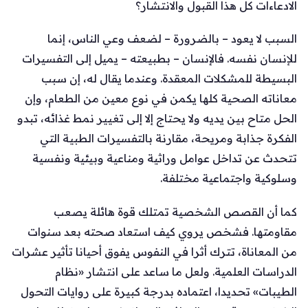
الادعاءات كل هذا القبول والانتشار؟
السبب لا يعود – بالضرورة – لضعف وعي الناس، إنما
للإنسان نفسه. فالإنسان – بطبيعته – يميل إلى التفسيرات
البسيطة للمشكلات المعقدة. وعندما يقال له، إن سبب
معاناته الصحية كلها يكمن في نوع معين من الطعام، وإن
الحل متاح بين يديه ولا يحتاج إلا إلى تغيير نمط غذائه، تبدو
الفكرة جذابة ومريحة، مقارنة بالتفسيرات الطبية التي
تتحدث عن تداخل عوامل وراثية ومناعية وبيئية ونفسية
وسلوكية واجتماعية مختلفة.
كما أن القصص الشخصية تمتلك قوة هائلة يصعب
مقاومتها. فشخص يروي كيف استعاد صحته بعد سنوات
من المعاناة، تترك أثرا في النفوس يفوق أحيانا تأثير عشرات
الدراسات العلمية. ولعل ما ساعد على انتشار «نظام
الطيبات» تحديدا، اعتماده بدرجة كبيرة على روايات التحول