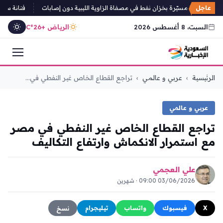
عاجل
ام طائرة مسيّرة بخزان نفط في مصفاة الزاوية الليبية دون إصابات
فنانة سورية 
السبت، 8 أغسطس 2026
الرياض +26°C
التجاوز
الرئيسية
›
عربي و عالمي
›
تراجع القطاع الخاص غير النفطي في...
إلى
المحتوى
عربي و عالمي
تراجع القطاع الخاص غير النفطي في مصر
مع استمرار الانكماش وارتفاع التكاليف
علي العجمي
03/06/2026 09:00 · شهرين
X
فيسبوك
واتساب
تيليجرام
نسخ