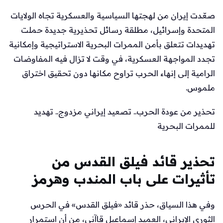
صعّدت إيران من لهجتها السياسية والعسكرية تجاه الولايات
المتحدة وإسرائيل، مطلقة رسائل تحذيرية جديدة حملت
تهديدات تتعلق بأمن الممرات البحرية الاستراتيجية وإمكانية
تجدد المواجهة العسكرية، في وقت لا تزال فيه المفاوضات
الرامية إلى إنهاء الحرب تراوح مكانها دون تحقيق اختراق
ملموس.
تحذير من عودة الحرب.. تصعيد إيراني مزدوج.. تهديد
للممرات البحرية
تحذير قائد فيلق القدس من
تأثيرات على باب المندب وهرمز
وفي هذا السياق، حذر قائد «فيلق القدس» في الحرس
الثوري الإيراني، العميد إسماعيل قاآني، من أن استمرار