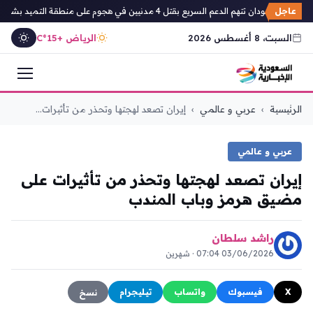
عاجل
 السودان تتهم الدعم السريع بقتل 4 مدنيين في هجوم على منطقة التميد بشمال كردفان
السبت، 8 أغسطس 2026
الرياض +15°C
التجاوز
الرئيسية
›
عربي و عالمي
›
إيران تصعد لهجتها وتحذر من تأثيرات...
إلى
المحتوى
عربي و عالمي
إيران تصعد لهجتها وتحذر من تأثيرات على
مضيق هرمز وباب المندب
راشد سلطان
03/06/2026 07:04 · شهرين
X
فيسبوك
واتساب
تيليجرام
نسخ