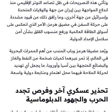
وتأتي هذه التصريحات في ظل تصاعد التوتر الإقليمي منذ
اندلاع المواجهة بين إيران من جهة والولايات المتحدة
وإسرائيل من جهة أخرى، وما رافق ذلك من قيود مشددة
على حركة السفن في مضيق هرمز، الأمر الذي انعكس على
أسواق الطاقة العالمية ورفع منسوب القلق بشأن أمن
سلاسل الإمداد الدولية.
ويُعد مضيقا هرمز وباب المندب من أهم الممرات البحرية
في العالم، إذ تمر عبرهما كميات ضخمة من النفط والغاز
والبضائع المتجهة بين آسيا وأوروبا، ما يجعل أي تهديد
لحركة الملاحة فيهما محل اهتمام ومتابعة دولية واسعة.
تحذير عسكري آخر وفرص تجدد
الحرب والجهود الدبلوماسية
وفي موازاة هذه التصريحات، أطلق مسؤول عسكري إيراني