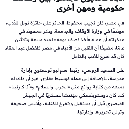
حكومية ومهن أخرى
في مصر، كان نجيب محفوظ، الحائز على جائزة نوبل للأدب،
موظفًا في وزارة الأوقاف والجامعة. وذكر محفوظ في
مذكراته أن عمله «أخذ نصف يومه» لمدة سبعة وثلاثين
عامًا، مضيفًا أن القليل من الأدباء في مصر كلفضل عبد العقاد
كان قد تفرغ للأدب بالكامل.
على الصعيد الروسي، ارتبط اسم ليو تولستوي بإدارة
مدرسة، بالإضافة إلى عمله كوسيط عقاري، غير أن ذلك لم
يمنعه من كتابة روائع مثل «الحرب والسلام» و«آنا كارنينا».
كما كان دوستويفسكي مهندسًا عسكريًا في الجيش
القيصري قبل أن يستقيل ويتفرغ للكتابة، وأسّس صحيفة
وتولى تحريرها وإدارتها.