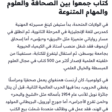
كتاب جمعوا بين الصحافة والعلوم
والمهام المتنوعة
في الولايات المتحدة، بدأ ستيفن كينغ مسيرته المهنية
كمدرس للغة الإنجليزية في المرحلة الثانوية، ثم انطلق في
مسار رواياتي متميزة مثل «البريق» و«بؤس». أما إسحاق
أزيموف فقد شغل منصب أستاذ في الكيمياء الحيوية
بجامعة بوسطن، ثم استقال ليتفرغ للكتابة، مستفيدًا من
خلفيته العلمية لإصدار أكثر من 500 كتاب في مجال العلوم
المبسطة والخيال العلمي.
في كولومبيا، كان أرنست همنغواي يعمل صحفيًا ومراسلًا
يغطي الحروب، بما فيها الحرب العالمية الثانية، قبل أن ينال
جائزة نوبل للأدب عام 1954 بأعماله مثل «الشيخ والبحر»
و«لمن تقرع الأجراس». أما جورج أورويل، البريطاني المولود
في الهند، فقد عمل في وظائف متعددة شملت بيع الكتب