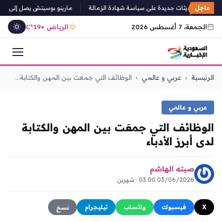
عاجل
 تحدث تحديثات جديدة على سياسة شهادة الزمالة
مارينو بوسيتش يصل إلى جدة لب
الجمعة، 7 أغسطس 2026
الرياض +19°C
التجاوز
الرئيسية
›
عربي و عالمي
›
الوظائف التي جمعَت بين المهن والكتابة...
إلى
المحتوى
عربي و عالمي
الوظائف التي جمعَت بين المهن والكتابة
لدى أبرز الأدباء
صيته الهاشم
03/06/2026 03:00 · شهرين
X
فيسبوك
واتساب
تيليجرام
نسخ