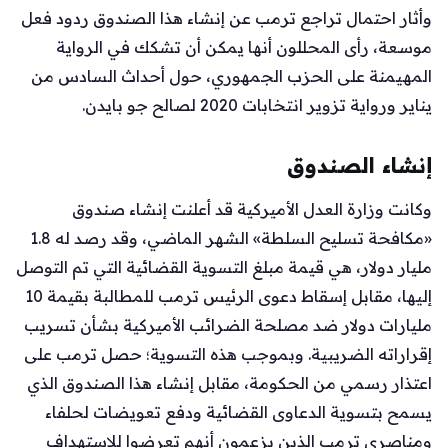
وأثار احتمال تراجع ترمب عن إنشاء هذا الصندوق ردود فعل
موسعة، رأى المحللون أنها يمكن أن تشكك في الرواية
المهيمنة على الحزب الجمهوري، حول أحداث السادس من
يناير ورواية تزوير انتخابات 2020 لصالح جو بايدن.
إنشاء الصندوق
وكانت وزارة العدل الأميركية قد أعلنت إنشاء صندوق
«مكافحة تسليح السلطة» الشهر الماضي، وقد رصد له 1.8
مليار دولار، هي قيمة مبلغ التسوية القضائية التي تم التوصل
إليها، مقابل إسقاط دعوى الرئيس ترمب للمطالبة بقيمة 10
مليارات دولار ضد مصلحة الضرائب الأميركية بشأن تسريب
إقراراته الضريبية. وبموجب هذه التسوية؛ حصل ترمب على
اعتذار رسمي من الحكومة، مقابل إنشاء هذا الصندوق الذي
يسمح بتسوية الدعاوى القضائية ودفع تعويضات لحلفاء
ومناصري ترمب الذين يزعمون أنهم تعرضوا للاستهداف