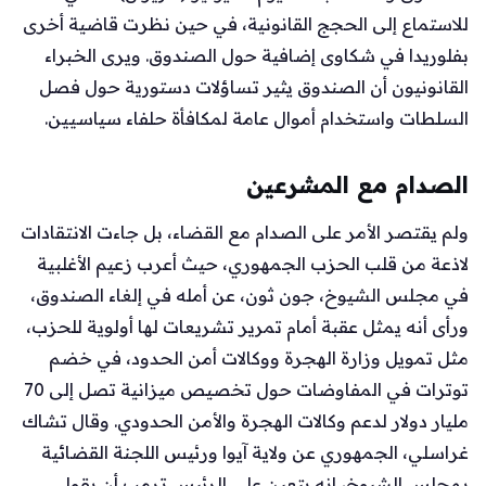
للاستماع إلى الحجج القانونية، في حين نظرت قاضية أخرى
بفلوريدا في شكاوى إضافية حول الصندوق. ويرى الخبراء
القانونيون أن الصندوق يثير تساؤلات دستورية حول فصل
السلطات واستخدام أموال عامة لمكافأة حلفاء سياسيين.
الصدام مع المشرعين
ولم يقتصر الأمر على الصدام مع القضاء، بل جاءت الانتقادات
لاذعة من قلب الحزب الجمهوري، حيث أعرب زعيم الأغلبية
في مجلس الشيوخ، جون ثون، عن أمله في إلغاء الصندوق،
ورأى أنه يمثل عقبة أمام تمرير تشريعات لها أولوية للحزب،
مثل تمويل وزارة الهجرة ووكالات أمن الحدود، في خضم
توترات في المفاوضات حول تخصيص ميزانية تصل إلى 70
مليار دولار لدعم وكالات الهجرة والأمن الحدودي. وقال تشاك
غراسلي، الجمهوري عن ولاية آيوا ورئيس اللجنة القضائية
بمجلس الشيوخ، إنه يتعين على الرئيس ترمب أن يقول