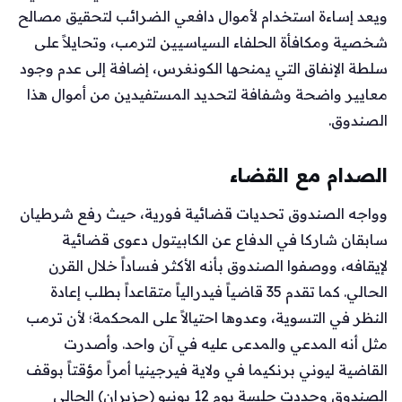
ويعد إساءة استخدام لأموال دافعي الضرائب لتحقيق مصالح
شخصية ومكافأة الحلفاء السياسيين لترمب، وتحايلاً على
سلطة الإنفاق التي يمنحها الكونغرس، إضافة إلى عدم وجود
معايير واضحة وشفافة لتحديد المستفيدين من أموال هذا
الصندوق.
الصدام مع القضاء
وواجه الصندوق تحديات قضائية فورية، حيث رفع شرطيان
سابقان شاركا في الدفاع عن الكابيتول دعوى قضائية
لإيقافه، ووصفوا الصندوق بأنه الأكثر فساداً خلال القرن
الحالي. كما تقدم 35 قاضياً فيدرالياً متقاعداً بطلب إعادة
النظر في التسوية، وعدوها احتيالاً على المحكمة؛ لأن ترمب
مثل أنه المدعي والمدعى عليه في آن واحد. وأصدرت
القاضية ليوني برنكيما في ولاية فيرجينيا أمراً مؤقتاً بوقف
الصندوق وحددت جلسة يوم 12 يونيو (حزيران) الحالي