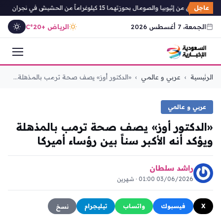
عاجل
 من إثيوبيا والصومال بحوزتهما 15 كيلوغراماً من الحشيش في نجران
معد
الجمعة، 7 أغسطس 2026
الرياض +20°C
التجاوز
الرئيسية
›
عربي و عالمي
›
«الدكتور أوز» يصف صحة ترمب بالمذهلة...
إلى
المحتوى
عربي و عالمي
«الدكتور أوز» يصف صحة ترمب بالمذهلة
ويؤكد أنه الأكبر سناً بين رؤساء أميركا
راشد سلطان
03/06/2026 01:00 · شهرين
X
فيسبوك
واتساب
تيليجرام
نسخ