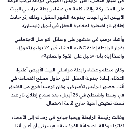
في سياق متصل، أعلن الرئيس الأميركي دونالد ترمب عزمه
على المشاركة وإلقاء كلمة في عشاء رابطة مراسلي البيت
الأبيض الذي أعيدت جدولته الشهر المقبل، وذلك إثر حادث
إطلاق نار اضطره لمغادرة الحفل في أبريل (نيسان).
وأشاد ترمب في منشور على وسائل التواصل الاجتماعي
بقرار الرابطة إعادة تنظيم العشاء في 24 يوليو (تموز)،
واصفاً إياه بأنه «دليل على القوة والصلابة».
وكان منظمو عشاء رابطة مراسلي البيت الأبيض أعلنوا،
الثلاثاء، إعادة جدولة الحفل الذي حاول مسلح اقتحامه في
أثناء حضور الرئيس الأميركي. وكان ترمب أُخرج من الفندق
في وسط واشنطن في 25 أبريل، بعد سماع إطلاق نار عند
نقطة تفتيش أمنية خارج قاعة الاحتفال.
وقالت رئيسة الرابطة ويجيا جيانغ في رسالة إلى الأعضاء
نقلتها «وكالة الصحافة الفرنسية»: «يسرني أن أعلن أننا