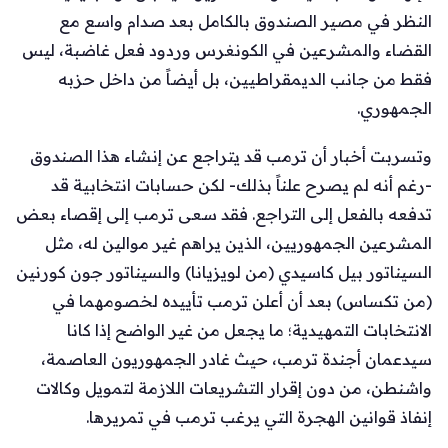
النظر في مصير الصندوق بالكامل بعد صدام واسع مع
القضاء والمشرعين في الكونغرس وردود فعل غاضبة، ليس
فقط من جانب الديمقراطيين، بل أيضاً من داخل حزبه
الجمهوري.
وتسربت أخبار أن ترمب قد يتراجع عن إنشاء هذا الصندوق
-رغم أنه لم يصرح علناً بذلك- لكن حسابات انتخابية قد
تدفعه بالفعل إلى التراجع. فقد سعى ترمب إلى إقصاء بعض
المشرعين الجمهوريين، الذين يراهم غير موالين له، مثل
السيناتور بيل كاسيدي (من لويزيانا) والسيناتور جون كورنين
(من تكساس) بعد أن أعلن ترمب تأييده لخصومهما في
الانتخابات التمهيدية؛ ما يجعل من غير الواضح إذا كانا
سيدعمان أجندة ترمب، حيث غادر الجمهوريون العاصمة،
واشنطن، من دون إقرار التشريعات اللازمة لتمويل وكالات
إنفاذ قوانين الهجرة التي يرغب ترمب في تمريرها.