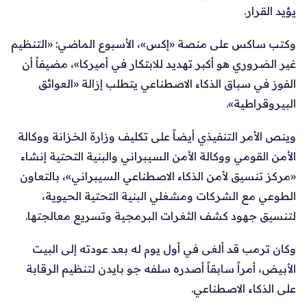
يؤيد القرار.
وكتب ساكس على منصة «إكس»، الأسبوع الماضي: «التنظيم
غير الضروري هو أكبر تهديد للابتكار في أميركا»، مضيفاً أن
الفوز في سباق الذكاء الاصطناعي يتطلب إزالة «العوائق
البيروقراطية».
وينص الأمر التنفيذي أيضاً على تكليف وزارة الخزانة ووكالة
الأمن القومي ووكالة الأمن السيبراني والبنية التحتية إنشاء
«مركز تنسيق لأمن الذكاء الاصطناعي السيبراني»، بالتعاون
الطوعي مع الشركات ومشغلي البنية التحتية الحيوية،
لتنسيق جهود كشف الثغرات البرمجية وتسريع معالجتها.
وكان ترمب قد ألغى في أول يوم له بعد عودته إلى البيت
الأبيض، أمراً سابقاً أصدره سلفه جو بايدن لتنظيم الرقابة
على الذكاء الاصطناعي.