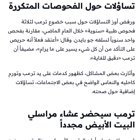
تساؤلات حول الفحوصات المتكررة
ورفض أوز التساؤلات حول سبب خضوع ترمب لثلاثة
فحوص طبية «سنوية» خلال العام الماضي، مقارنة بفحص
واحد سنوياً لسلفه جو بايدن. وقال: «أعتقد فعلاً أنه حريص
على التأكد من أن كل شيء يسير على ما يرام»، مضيفاً أن
ترمب «دقيق للغاية».
وأثارت بعض المشاكل، كظهور كدمات على يد ترمب وتورم
كاحليه والنعاس الواضح في بعض الاجتماعات، تساؤلات
إضافية حول صحته.
ترمب سيحضر عشاء مراسلي
البيت الأبيض مجدداً