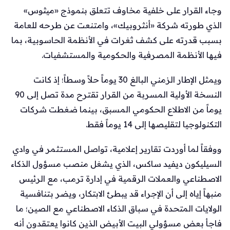
وجاء القرار على خلفية مخاوف تتعلق بنموذج «ميثوس»
الذي طورته شركة «أنثروبيك»، وامتنعت عن طرحه للعامة
بسبب قدرته على كشف ثغرات في الأنظمة الحاسوبية، بما
فيها الأنظمة المصرفية والحكومية والمستشفيات.
ويمثل الإطار الزمني البالغ 30 يوماً حلاً وسطاً؛ إذ كانت
النسخة الأولية المسربة من القرار تقترح مدة تصل إلى 90
يوماً من الاطلاع الحكومي المسبق، بينما ضغطت شركات
التكنولوجيا لتقليصها إلى 14 يوماً فقط.
ووفقاً لما أوردت تقارير إعلامية، تواصل المستثمر في وادي
السيليكون ديفيد ساكس، الذي يشغل منصب مسؤول الذكاء
الاصطناعي والعملات الرقمية في إدارة ترمب، مع الرئيس
منبهاً إياه إلى أن الإجراء قد يبطئ الابتكار، ويضر بتنافسية
الولايات المتحدة في سباق الذكاء الاصطناعي مع الصين؛ ما
فاجأ بعض مسؤولي البيت الأبيض الذين كانوا يعتقدون أنه