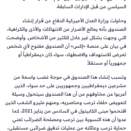
السياسي من قبل الإدارات السابقة.
وحاولت وزارة العدل الأميركية الدفاع عن قرار إنشاء
الصندوق بأنه يعالج الأضرار عن الانتهاكات والأذى والكراهية،
التي وجهت بشكل غير عادل للكثير من الأشخاص. وأوضحت
في بيان على منصة «إكس» أن الصندوق مفتوح لأي شخص
تعرض للاستهداف والاضطهاد، سواء كان ديمقراطياً أو
جمهورياً أو مستقلاً.
وتسبب إنشاء هذا الصندوق في موجة غضب واسعة من
مشرعين ديمقراطيين وجمهوريين على حد سواء، الذين
أعربوا عن مخاوفهم من أن هذا الصندوق سيتحول وسيلة
لتعويض حلفاء ترمب ومناصريه، ومنهم مثيرو الشغب الذين
اقتحموا مبنى الكابيتول في السادس من يناير 2021، كما
عدوا أن هذه التسوية بين ترمب ومصلحة الضرائب تعني
حماية ترمب وعائلته من عمليات تدقيق ضرائبي مستقبلي،