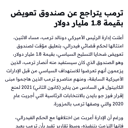
ترمب يتراجع عن صندوق تعويض
بقيمة 1.8 مليار دولار
أعلنت إدارة الرئيس الأميركي دونالد ترمب، مساء الاثنين،
امتثالها لحكم قضائي فيدرالي، بتعليق مؤقت لصندوق
تعويض ضحايا التسليح السياسي، بقيمة 1.8 مليار دولار،
وهو الصندوق الذي كان سيستفيد منه أنصار ترمب، الذين
يزعمون أنهم تعرضوا للاستهداف السياسي من قبل الإدارات
الأميركية السابقة، ومنهم مناصرو ترمب الذين هاجموا مبنى
الكابيتول في السادس من يناير (كانون الثاني) 2021 لمنع
إقرار فوز جو بايدن بالانتخابات الرئاسية التي أجريت عام
2020 والتي وصفها ترمب بالمزورة.
ورغم أن الإدارة أعربت عن اختلافها مع الحكم الفيدرالي،
فإنها التزمت بتنفيذه، وسط تقارير تفيد بأن ترمب يعيد