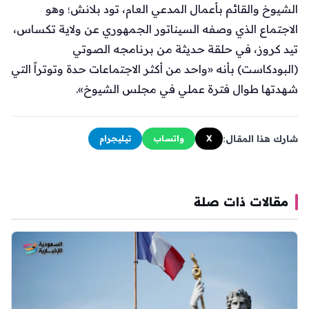
الشيوخ والقائم بأعمال المدعي العام، تود بلانش؛ وهو
الاجتماع الذي وصفه السيناتور الجمهوري عن ولاية تكساس،
تيد كروز، في حلقة حديثة من برنامجه الصوتي
(البودكاست) بأنه «واحد من أكثر الاجتماعات حدة وتوتراً التي
شهدتها طوال فترة عملي في مجلس الشيوخ».
شارك هذا المقال:
X
واتساب
تيليجرام
مقالات ذات صلة