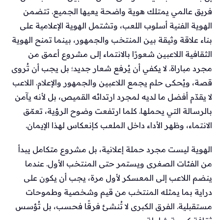
فريق عالمي يمتلك هوية واضحة يعيها الجميع. تتضمن
الهوية الفنية أسلوب اللعب، وتشتمل الهوية الإعلامية على
بناء علاقة وثيقة بين المنتخب والجمهور، بينما تمنح الهوية
الثقافية اللاعبين شعورًا بالانتماء إلى مشروع أعمق من
مجرد مباراة. لا يكفي أن يُرفع شعار جديد؛ بل يجب أن تُروى
قصة، ويُحكى حلم يجمع اللاعبين والجمهور والإعلام. اللاعب
لا يقدّم أفضل ما لديه لمجرد ارتدائه القميص، بل لأنه يآمن
بالرسالة التي يحملها. كلما ارتفعت وضوح الرؤية، تعمّق
الانتماء، وظهر الأداء داخل الملعب كإنعكاس لهذا الإيمان.
الهوية ليست مجرد حملة إعلانية، بل مشروع متكامل يبدأ
من الفئات الصغرى ويستمر حتى المنتخب الأول. عندما
ينضم اللاعب إلى المعسكر لأول مرة، يجب أن يكون على
دراية بما يمثله المنتخب من قيم وشخصية وطموحات
مستقبلية. الفرق الكبرى لا تُنشئ فرقًا فحسب، بل تُؤسس