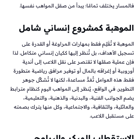
فالمسار يختلف تمامًا؛ يبدأ من صقل المواهب نفسها.
الموهبة كمشروع إنساني شامل
الموهبة لا تُقَيَّم فقط بمهارات المراوغة أو القدرة على
تسجيل الأهداف، بل تُنظر إليها ككيان إنساني متكامل. لذا
فإن عملية صقلها لا تقتصر على نقل اللاعب إلى أندية
أوروبية أو إغراقه بالمال أو توفير مرافق رياضية متطورة
فقط. هذه العوامل تُعَدُّ مساعدة، لكنها لا تُشكِّل جوهر
التطوير. في الواقع، يُنظر إلى المواهب اليوم كنظام مترابط
يضم الجوانب الفنية، والبدنية، والذهنية، والتعليمية،
والعائلية، والثقافية، والاجتماعية، وكل منها يترك بصمته
على مستقبل اللاعب.
الاستقطاب المبكر والبرامج