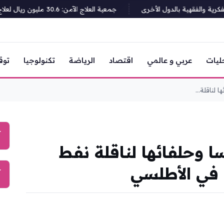
 والفقهية بالدول الأخرى
جمعية العلاج الآمن: 30.6 مليون ريال لعلاج المرضى و99.30% في تقييم الحوكمة
ليات
عربي و عالمي
اقتصاد
الرياضة
تكنولوجيا
توق
لناقلة...
آ
ا وحلفائها لناقلة نفط
في الأطلسي
آ