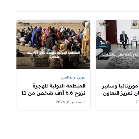
عربي و عالمي
موريتانيا وسفير
المنظمة الدولية للهجرة:
ن تعزيز التعاون
نزوح 6.6 آلاف شخص من 11
قرية في غرب دارفور جراء
أغسطس 6, 2026
الاشتباكات