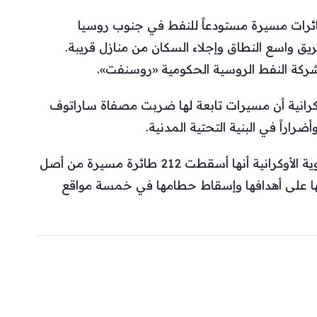
طائرات مسيرة مستودعاً للنفط في جنوب روسيا
 واسع النطاق وإجلاء السكان من منازل قريبة.
شركة النفط الروسية الحكومية «روسنفت».
وكرانية أن مسيرات تابعة لها ضربت مصفاة ساراتوف
راراً في البنية التحتية المدنية.
وفيما يتعلق بالمواجهة الجوية، أفادت القوات الجوية الأوكرانية أنها أسقطت 212 طائرة مسيرة من أصل
لقتها روسيا خلال الليل، مع سقوط 14 منها على أهدافها وإسقاط حطامها في خمسة مواقع