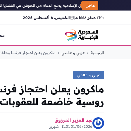
عاجل
وزير الشؤون الإسلامية يمنع الدعاة من الخوض في القضايا الفكرية
٢١ صفر ١٤٤٨ هـ
|
الخميس، 6 أغسطس 2026
مح
التجاوز
الرئيسية
›
عربي و عالمي
›
ماكرون يعلن احتجاز فرنسا وحلفائها 
إلى
المحتوى
عربي و عالمي
ماكرون يعلن احتجاز فرنس
روسية خاضعة للعقوبات 
عبد العزيز المرزوق
01/06/2026 11:01 · شهرين