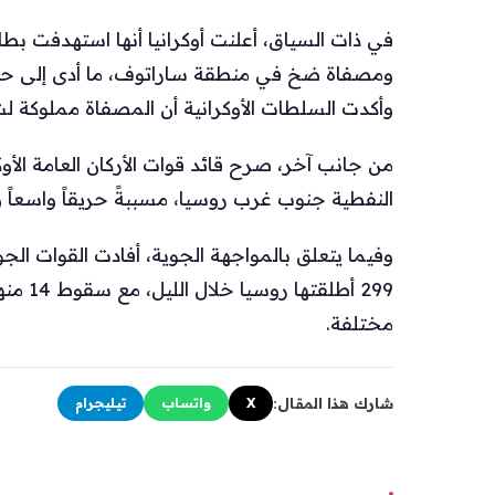
في ذات السياق، أعلنت أوكرانيا أنها استهدفت ب
ومصفاة ضخ في منطقة ساراتوف، ما أدى إلى حريق
وأكدت السلطات الأوكرانية أن المصفاة مملوكة ل
من جانب آخر، صرح قائد قوات الأركان العامة الأ
النفطية جنوب غرب روسيا، مسببةً حريقاً واسعاً وأض
299 أط
مختلفة.
شارك هذا المقال:
X
واتساب
تيليجرام