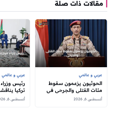
مقالات ذات صلة
عربي و عالمي
عربي و عالمي
الحوثيون يزعمون سقوط
رئيس وزراء 
مئات القتلى والجرحى في
تركيا يناقشا
هجمات صاروخية على
الثنائي
أغسطس 6, 2026
أغسطس 6, 2026
معسكرات حكومية بمأرب
وحضرموت