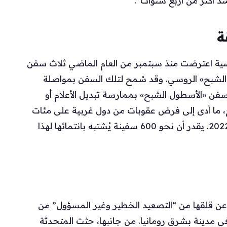
ذ أكثر من أربع سنوات”.
ة
نسية اعترضت منذ سبتمبر من العام الماضي ثلاث سفن
ل الشبح» الروسي. وقد سُمح لتلك السفن بمواصلة
 سفن «الأسطول الشبح» بممارسة تبديل الأعلام أو
، ما أدى إلى فرض عقوبات من دول غربية على مئات
السفن المرتبطة به بعد غزو روسيا لأوكرانيا عام 2022. يقدر أن نحو 600 سفينة يُشتبه بانتمائها لهذا
ة عن قلقها من “التصعيد الخطير وغير المسؤول” من
مدينة بشرق رومانيا. من جانبها، حثت المتحدثة