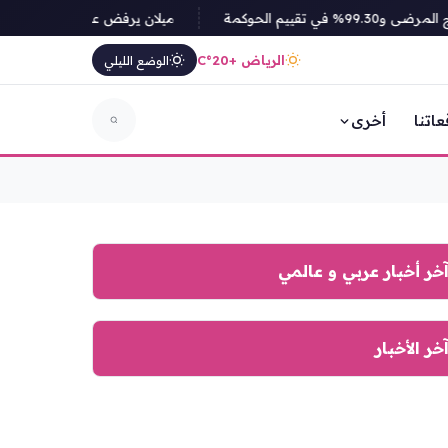
ميلان يرفض عرض غلطة سراي لضم 
الرياض +20°C
الوضع الليلي
عاتنا
أخرى
خر أخبار عربي و عالمي
خر الأخبار