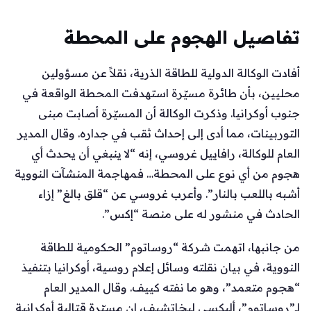
تفاصيل الهجوم على المحطة
أفادت الوكالة الدولية للطاقة الذرية، نقلاً عن مسؤولين
محليين، بأن طائرة مسيّرة استهدفت المحطة الواقعة في
جنوب أوكرانيا. وذكرت الوكالة أن المسيّرة أصابت مبنى
التوربينات، مما أدى إلى إحداث ثقب في جداره. وقال المدير
العام للوكالة، رافاييل غروسي، إنه “لا ينبغي أن يحدث أي
هجوم من أي نوع على المحطة… فمهاجمة المنشآت النووية
أشبه باللعب بالنار”. وأعرب غروسي عن “قلق بالغ” إزاء
الحادث في منشور له على منصة “إكس”.
من جانبها، اتهمت شركة “روساتوم” الحكومية للطاقة
النووية، في بيان نقلته وسائل إعلام روسية، أوكرانيا بتنفيذ
“هجوم متعمد”، وهو ما نفته كييف. وقال المدير العام
لـ”روساتوم”، أليكسي ليخاتشيف، إن مسيّرة قتالية أوكرانية