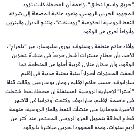
“حريق واسع النطاق”، زاعمة أن المصفاة كانت تزود
المجهود الحربي الروسي. وتعود ملكية المصفاة إلى شركة
النفط الروسية الحكومية “روسنفت”، وتنتج الديزل والبنزين
وأنواعاً أخرى من الوقود.
وأفاد حاكم منطقة روستوف، يوري سليوسار، عبر “تلغرام”،
الأحد، بأن حطام مسيّرات أشعل حريقاً في منشأة لتخزين
الوقود، وأن سكان منازل قريبة أُجلوا من المنطقة. كما
ألحقت المسيّرات أضراراً ببنية تحتية مدنية في إقليم
ساراتوف، حسب حاكم الإقليم رومان بوسارغين. وقالت قناة
“أسترا” الإخبارية الروسية المستقلة إن مصفاة نفط اشتعلت
في عاصمة الإقليم، ساراتوف. وكثفت أوكرانيا في الأشهر
الأخيرة هجماتها على منشآت النفط والغاز الروسية، متهمة
قطاع الطاقة بتمويل الغزو الروسي المستمر منذ أكثر من
أربع سنوات، ومدّه المجهود الحربي مباشرة بالوقود.