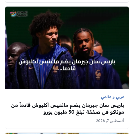
عربي و عالمي
باريس سان جيرمان يضم ماغنيس أكليوش قادماً من
موناكو في صفقة تبلغ 50 مليون يورو
أغسطس 7, 2026