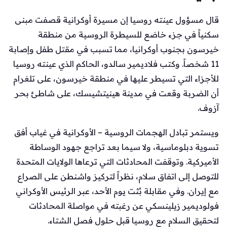
قال مسؤول عينته روسيا إن مسيرة أوكرانية قصفت مبنى
سكنياً في جزء خاضع للسيطرة الروسية من منطقة
خيرسون بجنوب أوكرانيا، مما تسبب في مقتل طفل وإصابة
11 شخصاً. وكتب فلاديمير سالدو، الحاكم الذي عينته روسيا
للأجزاء التي تسيطر عليها في منطقة خيرسون، على تلغرام
أن الضربة وقعت في مدينة هينيتشيسك، على شاطئ بحر
آزوف.
ويستمر تبادل الهجمات الروسية – الأوكرانية في غياب أفق
تسوية دبلوماسية، ولا سيما بعد تراجع جهود الوساطة
الأميركية. وتوقفت المحادثات التي ترعاها الولايات المتحدة
للتوصل إلى اتفاق سلام، نظراً لتركيز واشنطن على الصراع
مع إيران. وفي مقابلة بُثت يوم الأحد، عبر الرئيس الأوكراني
فولوديمير زيلينسكي عن رغبته في مواصلة المحادثات
لتحقيق السلام مع روسيا قبل حلول فصل الشتاء.