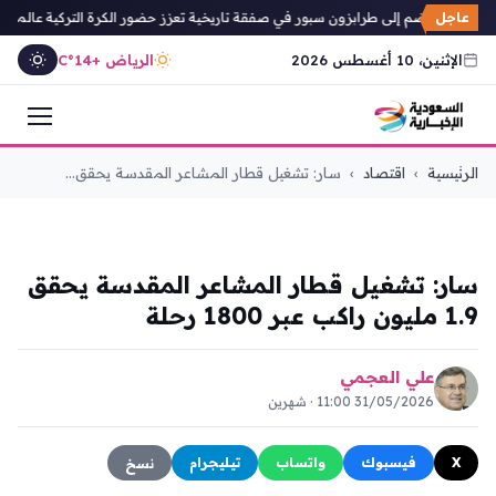
عاجل
صلاح ينضم إلى طرابزون سبور في صفقة تاريخية تعزز حضور الكرة التركية عالمياً
الإثنين، 10 أغسطس 2026
الرياض +14°C
التجاوز
الرئيسية
›
اقتصاد
›
سار: تشغيل قطار المشاعر المقدسة يحقق...
إلى
المحتوى
اقتصاد
سار: تشغيل قطار المشاعر المقدسة يحقق
1.9 مليون راكب عبر 1800 رحلة
علي العجمي
31/05/2026 11:00 · شهرين
X
فيسبوك
واتساب
تيليجرام
نسخ