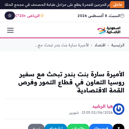
عاجل
رنامج خادم الحرمين للعمرة يطلع على مراحل طباعة المصحف في مجمع الملك فهد
السبت، 8 أغسطس 2026
الرياض +23°C
التجاوز
الرئيسية
›
اقتصاد
›
الأميرة سارة بنت بندر تبحث مع...
إلى
المحتوى
اقتصاد
الأميرة سارة بنت بندر تبحث مع سفير
روسيا التعاون في قطاع التمور وفرص
القمة الاقتصادية
هيا الرشيد
02/06/2026 13:05 · شهرين
X
فيسبوك
واتساب
تيليجرام
نسخ