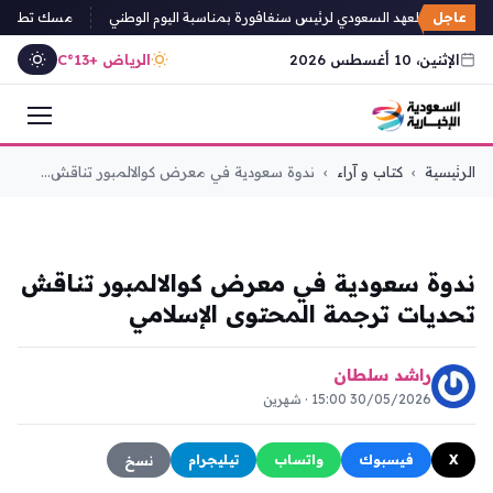
عاجل
ة من ولي العهد السعودي لرئيس سنغافورة بمناسبة اليوم الوطني
مسك تطلق النسخة السادس
الإثنين، 10 أغسطس 2026
الرياض +13°C
التجاوز
الرئيسية
›
كتاب و آراء
›
ندوة سعودية في معرض كوالالمبور تناقش...
إلى
المحتوى
كتاب و آراء
ندوة سعودية في معرض كوالالمبور تناقش
تحديات ترجمة المحتوى الإسلامي
راشد سلطان
30/05/2026 15:00 · شهرين
X
فيسبوك
واتساب
تيليجرام
نسخ