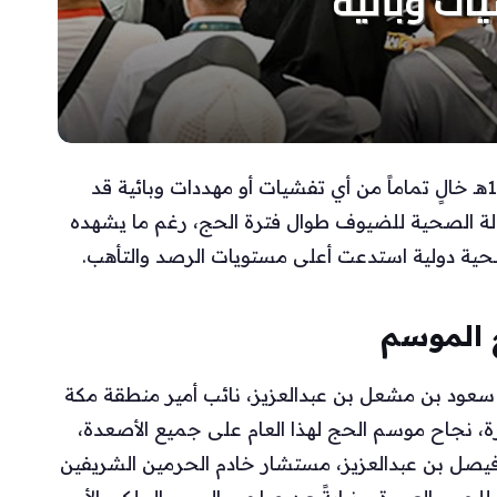
أعلنت وزارة الصحة السعودية أن موسم حج 1447هـ خالٍ تماماً من أي تفشيات أو مهددات وبائية قد
الة الصحية للضيوف طوال فترة الحج، رغم ما يشهده
ية دولية استدعت أعلى مستويات الرصد والتأهب.
 الموسم
سعود بن مشعل بن عبدالعزيز، نائب أمير منطقة مكة
ة، نجاح موسم الحج لهذا العام على جميع الأصعدة،
 فيصل بن عبدالعزيز، مستشار خادم الحرمين الشريفين