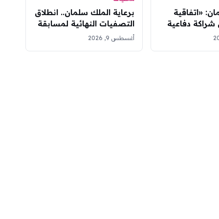
ان: «اتفاقية
برعاية الملك سلمان.. انطلاق
شراكة دفاعية
التصفيات النهائية لمسابقة
بين السعودية
الملك عبدالعزيز الدولية
أغسطس 9, 2026
ستان
للقرآن بمشاركة 334
متسابقاً من 133 دولة