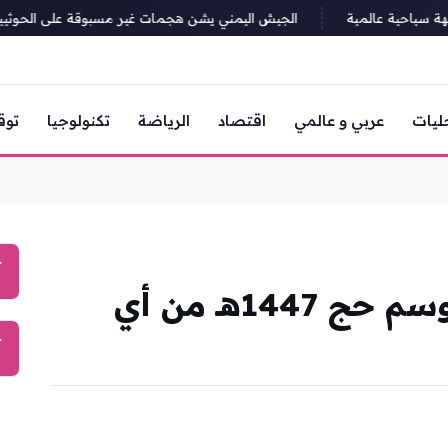
ياحية عالمية
الجيش اليمني يشن هجمات غير مسبوقة على الحوثيين في ع
ليات
عربي و عالمي
اقتصاد
الرياضة
تكنولوجيا
توق
آ
وزارة الصحة تؤكد خلو موسم حج 1447هـ من أي
آ