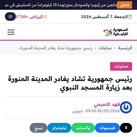
عاجل
لى مخالفين من إثيوبيا والصومال بحوزتهما 15 كيلوغراماً من الحشيش في نجران
الجمعة، 7 أغسطس 2026
الرياض +20°C
التجاوز
الرئيسية
›
محليات
›
رئيس جمهورية تشاد يغادر المدينة المنورة...
إلى
المحتوى
محليات
رئيس جمهورية تشاد يغادر المدينة المنورة
بعد زيارة المسجد النبوي
فهد التميمي
30/05/2026 09:00 · شهرين
X
فيسبوك
واتساب
تيليجرام
نسخ