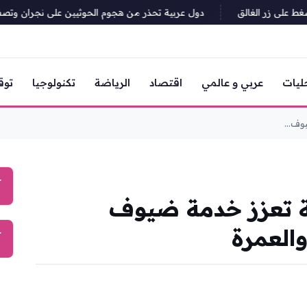
لى زر الغالق
دول عربية تحذر من هجوم الحوثيين على نجران وتصفه بتصع
ليات
عربي و عالمي
اقتصاد
الرياضة
تكنولوجيا
توق
وف...
آ
ية تعزز خدمة ضيوف
العمرة
آ