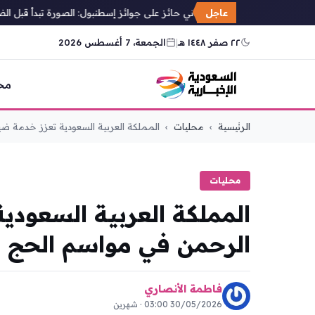
عاجل
مصور إسباني حائز على جوائز إسطنبول: الصورة تبدأ قبل الضغط ع
٢٢ صفر ١٤٤٨ هـ
|
الجمعة، 7 أغسطس 2026
مح
التجاوز
الرئيسية
›
محليات
›
المملكة العربية السعودية تعزز خدمة ضي
إلى
المحتوى
محليات
المملكة العربية السعود
الرحمن في مواسم الحج و
فاطمة الأنصاري
30/05/2026 03:00 · شهرين