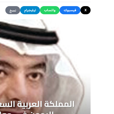
X
فيسبوك
واتساب
تيليجرام
نسخ