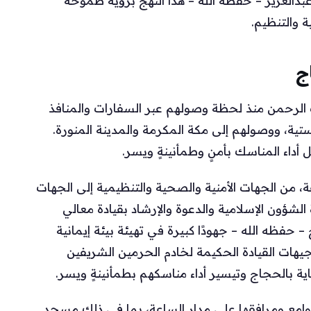
دالعزيز – حفظه الله – هذا النهج برؤية طموحة
ة والتنظيم.
ج
الرحمن منذ لحظة وصولهم عبر السفارات والمنافذ
ستية، ووصولهم إلى مكة المكرمة والمدينة المنورة.
داء المناسك بأمنٍ وطمأنينةٍ ويسر.
 من الجهات الأمنية والصحية والتنظيمية إلى الجهات
لشؤون الإسلامية والدعوة والإرشاد بقيادة معالي
– حفظه الله – جهودًا كبيرة في تهيئة بيئة إيمانية
جيهات القيادة الحكيمة لخادم الحرمين الشريفين
ية بالحجاج وتيسير أداء مناسكهم بطمأنينةٍ ويسر.
امع ومرافقها على مدار الساعة، بما في ذلك مسجد