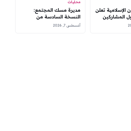
محليات
ن الإسلامية تعلن
مديرة مسك المجتمع:
ل المشاركين
النسخة السادسة من
لملك عبدالعزيز
الحاضنة تحوّل مبادرات
أغسطس 7, 2026
آن
الشباب إلى مؤسسات غير
ربحية مستدامة