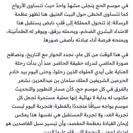
في موسم الحج يتجلى مشهدٌ واحدٌ حيث تتساوى الأرواح
كما تتساوى الخطى حول البيت العتيق. هنا تظهر عظمة
الرسالة؛ إذ تتحول المملكة إلى قلبٍ نابض يستقبل هذا
الامتداد البشري الضخم، ويحمله برفق، ويوفر له الطمأنينة،
ويمنحه فرصة أداء عبادته بأصفى صورها.
في هذا الوقت من كل عام، نجدد الحوار مع التاريخ، ونصافح
صورة الماضي لندرك حقيقة الحاضر. منذ أن بدأت رحلة
العناية على أيدي الملوك الذين رحلوا، وحتى اليوم بيد خادم
الحرمين الشريفين الملك سلمان بن عبدالعزيز، نشعر
بالفرق في كل موسم حج، كأن مسار التطوير والتحديث
مكتوب له بداية لا نهائية. إنها عملية مستمرة تجعل كل
موسم يواجه سياقًا متجددًا بالفطرة؛ فتجربة اليوم ليست
تجربة الغد، ولا تجربة المستقبل هي نفسها. هذا يعكس
إيمان القيادة بعظمة المقصد، وأن تيسير سبل القاصدين هو
امتداد لمعنى الرحمة التي قام عليها الدين.