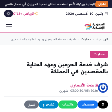
عاجل
 الخارجية اليمنية ووكيلة الأمم المتحدة تبحثان تصعيد الحوثيين في اتصال هاتفي
ت
الإثنين، 10 أغسطس 2026
الرياض +13°C
التجاوز
الرئيسية
›
محليات
›
شرف خدمة الحرمين وعهد العناية بالمقصدين...
إلى
المحتوى
محليات
شرف خدمة الحرمين وعهد العناية
بالمقصدين في المملكة
فاطمة الأنصاري
30/05/2026 03:00 · شهرين
X
فيسبوك
واتساب
تيليجرام
نسخ