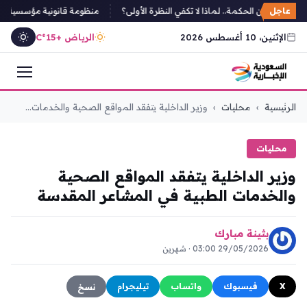
عاجل
أمل تكمن الحكمة.. لماذا لا تكفي النظرة الأولى؟
منظومة قانونية مؤسسية لأمن الب
الإثنين، 10 أغسطس 2026
الرياض +15°C
التجاوز
الرئيسية
›
محليات
›
وزير الداخلية يتفقد المواقع الصحية والخدمات...
إلى
المحتوى
محليات
وزير الداخلية يتفقد المواقع الصحية
والخدمات الطبية في المشاعر المقدسة
بثينة مبارك
29/05/2026 03:00 · شهرين
X
فيسبوك
واتساب
تيليجرام
نسخ